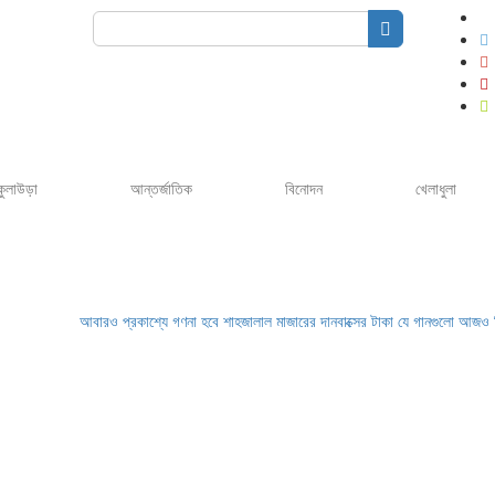
Search
for:
কুলাউড়া
আন্তর্জাতিক
বিনোদন
খেলাধুলা
আবারও প্রকাশ্যে গণনা হবে শাহজালাল মাজারের দানবাক্সের টাকা
যে গানগুলো আজও ফিরিয়ে নেয় 