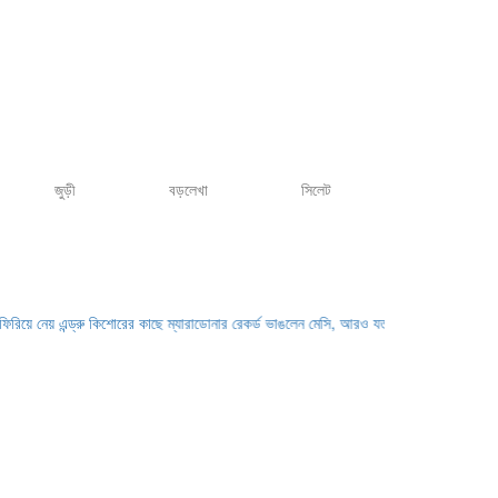
জুড়ী
বড়লেখা
সিলেট
এন্ড্রু কিশোরের কাছে
ম্যারাডোনার রেকর্ড ভাঙলেন মেসি, আরও যত কীর্তি
আজ বিশ্বকাপে মুখোমুখি ব