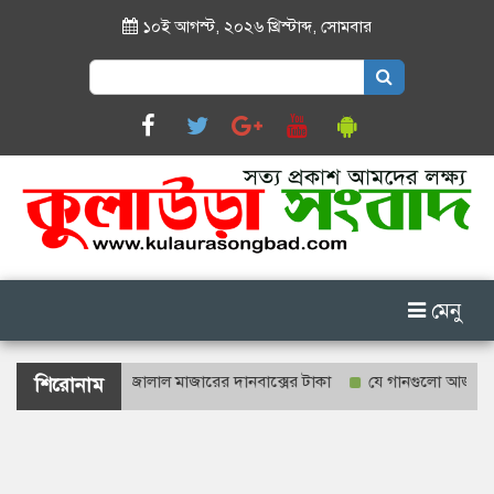
১০ই আগস্ট, ২০২৬ খ্রিস্টাব্দ
,
সোমবার
Search
for:
মেনু
যে গণনা হবে শাহজালাল মাজারের দানবাক্সের টাকা
যে গানগুলো আজও ফিরিয়ে 
শিরোনাম