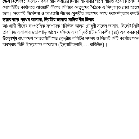
ডেক্স রিপোর্টঃ
: সিলেট নগরীর মানিকপীরের টিলায় মা-বাবার পাশে শায়িত হবেন সিলেট 
সোসাইটির কার্যালয়ে আওয়ামী লীগের সিনিয়র নেতৃবৃন্দের বৈঠকে এ সিদ্ধান্ত নেয়া
হবে। সরকারি নির্দেশনা ও আওয়ামী লীগের কেন্দ্রীয় নেতাদের সাথে পরামর্শক্রমে ব
ছড়ারপাড়ে প্রথম জানাযা, দ্বিতীয় জানাযা মানিকপীর টিলায়
আওয়ামী লীগের সাংগঠনিক সম্পাদক শফিউল আলম চৌধুরী নাদেল জানান, সিলেট সিটি ক
তার নিজ এলাকায় ছড়ারপাড় জামে মসজিদে এবং দ্বিতীয়টি মানিকপীর (রঃ) এর কবরস্থানে
উল্লেখ্য
বাংলাদেশ আওয়ামীলীগের কেন্দ্রীয় কমিটির সদস্য ও সিলেট সিটি কর্পোরেশ
অবস্থায় তিনি ইন্তেকাল করেছেন (ইন্নালিল্লাহি…. রাজিউন)।