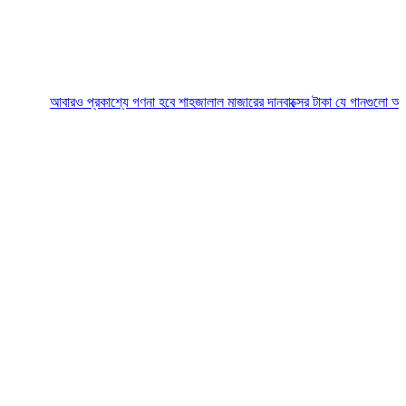
আবারও প্রকাশ্যে গণনা হবে শাহজালাল মাজারের দানবাক্সের টাকা
যে গানগুলো আজও ফিরিয়ে ন