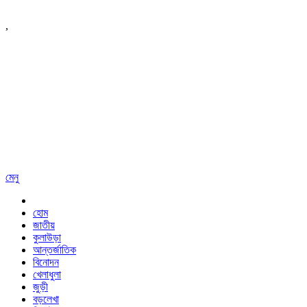
,
মেনু
হোম
জাতীয়
কুলাউড়া
আন্তর্জাতিক
বিনোদন
খেলাধুলা
জুড়ী
বড়লেখা