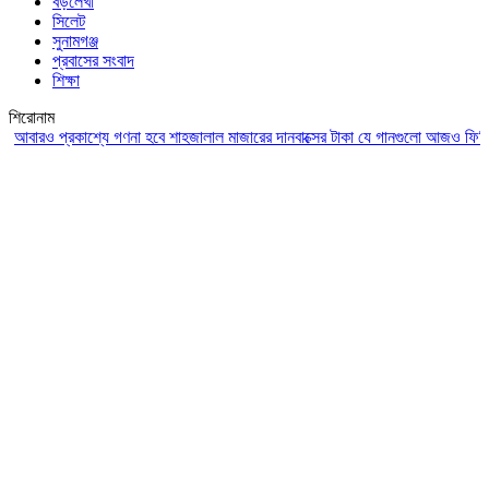
বড়লেখা
সিলেট
সুনামগঞ্জ
প্রবাসের সংবাদ
শিক্ষা
শিরোনাম
রও প্রকাশ্যে গণনা হবে শাহজালাল মাজারের দানবাক্সের টাকা
যে গানগুলো আজও ফিরিয়ে নেয় 