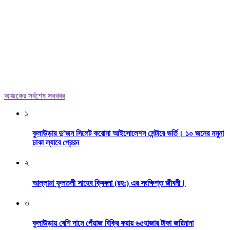
আজকের সর্বশেষ সবখবর
১
কুলাউড়ার দু’জন সিলেট করোনা আইসোলেশন সেন্টারে ভর্তি। ১০ জনের নমুনা
ঢাকা ল্যাবে প্রেরন
২
আল্লামা ফুলতলী সাহেব ক্বিবলা (রহ:) এর সংক্ষিপ্ত জীবনী।
৩
কুলাউড়ায় বেশি দামে পেঁয়াজ বিক্রি করায় ৬৫হাজার টাকা জরিমানা