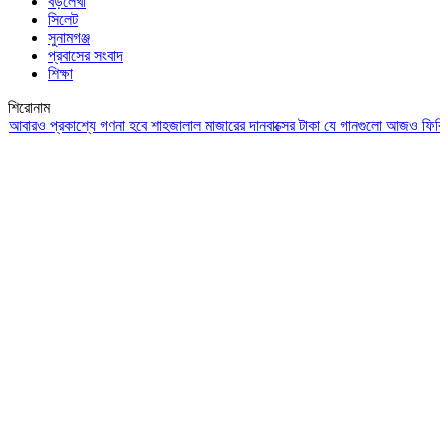
বড়লেখা
সিলেট
সুনামগঞ্জ
প্রবাসের সংবাদ
শিক্ষা
শিরোনাম
ও প্রকাশ্যে গণনা হবে শাহজালাল মাজারের দানবাক্সের টাকা
যে গানগুলো আজও ফিরিয়ে নেয় এ