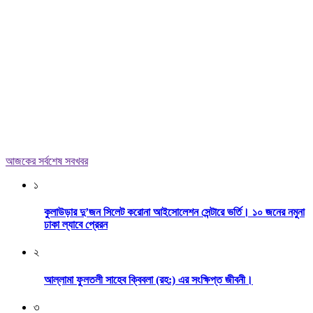
আজকের সর্বশেষ সবখবর
১
কুলাউড়ার দু’জন সিলেট করোনা আইসোলেশন সেন্টারে ভর্তি। ১০ জনের নমুনা
ঢাকা ল্যাবে প্রেরন
২
আল্লামা ফুলতলী সাহেব ক্বিবলা (রহ:) এর সংক্ষিপ্ত জীবনী।
৩