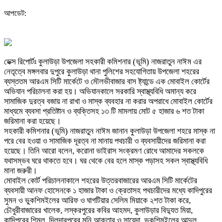
আপডেট:
ডেক্স রিপোর্টঃ কুলাউড়া উপজেলা সহকারী কমিশনার (ভূমি) নাজরাতুন নাঈম এর
নেতৃত্বে মঙ্গলবার দুপুরে কুলাউড়া থানা পুলিশের সহযোগিতায় উপজেলা শহরের
ব্যস্ততম আরএম সিটি মার্কেটে ও মৌলভীবাজার বাস ষ্ট্যান্ডে এক মোবাইল কোর্টের
অভিযান পরিচালনা করা হয়। অভিযানকালে সরকারি স্বাস্থ্যবিধি অমান্য করে
সামাজিক দুরত্ব বজায় না রাখা ও মাস্ক ব্যবহার না করার অপরাধে মোবাইল কোর্টের
মাধ্যমে ব্যবসা প্রতিষ্টান ও ব্যক্তিসহ ১৩ টি মামলায় মোট ৫ হাজার ৬ শত টাকা
জরিমানা করা হয়েছে।
সহকারী কমিশনার (ভূমি) নাজরাতুন নাঈম জানান কুলাউড়া উপজেলা শহরে মাস্ক না
পরে বের হওয়া ও সামাজিক দূরত্ব না মানায় পথচারী ও ব্যবসায়ীদের জরিমানা করা
হয়েছে। তিনি আরো বলেন, করোনা ভাইরাস সংক্রমণ রোধে আমাদের সকলকে
যথাসম্ভব ঘরে থাকতে হবে। ঘর থেকে বের হলে মাস্ক পড়াসহ সকল স্বাস্থ্যবিধি
মানা জরুরী।
মোবাইল কোর্ট পরিচালনাকালে শহরের উত্তরবাজারের আরএম সিটি মার্কেটের
ব্যবসায়ী আনফ হোসেনকে ১ হাজার টাকা ও ক্রেতাসহ পথচারীদের মধ্যে কাদিপুরের
সুমন ও ভুকশিমইলের আরিফ ও ঘাগটিয়ার সেলিম মিয়াকে ২শত টাকা করে,
চৌধুরীবাজারের খালেক, লস্করপুরের কবির আহমদ, কুলাউড়ার বিদ্যুত মিয়া,
কাদিপুরের শিমুল, দিলদারপুরের মনি আক্তার ও সায়েদা, ভুকশিমইলের আব্দুল