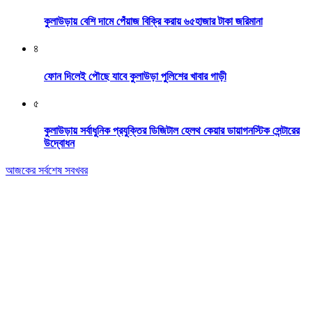
কুলাউড়ায় বেশি দামে পেঁয়াজ বিক্রি করায় ৬৫হাজার টাকা জরিমানা
৪
ফোন দিলেই পৌছে যাবে কুলাউড়া পুলিশের খাবার গাড়ী
৫
কুলাউড়ায় সর্বাধুনিক প্রযুক্তির ডিজিটাল হেলথ কেয়ার ডায়াগনস্টিক সেন্টারের
উদ্বোধন
আজকের সর্বশেষ সবখবর