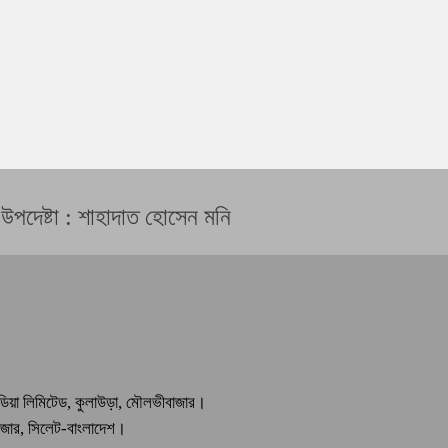
 উপদেষ্টা : শাহাদাত হোসেন মনি
মিডিয়া লিমিটেড, কুলাউড়া, মৌলভীবাজার।
বাজার, সিলেট-বাংলাদেশ।