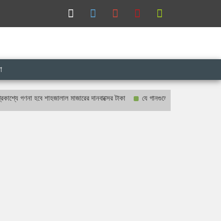
া
গণনা হবে শাহজালাল মাজারের দানবাক্সের টাকা
যে গানগুলো আজও ফিরিয়ে নেয় এন্ড্রু কিশ