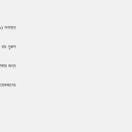
৯) সনাক্ত
 ডাঃ নুরুল
ক্ষার জন্য
 আরেকজনের