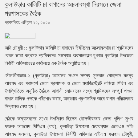
কুলাউড়ার কালিটি চা বাগানের অচলাবস্থা নিরসনে জেলা
প্রশাসকের বৈঠক
প্রকাশিত: এপ্রিল ২২, ২০২০
অনি চৌধুরী :: কুলাউড়ার কালিটি চা বাগানের দীর্ঘদিনের অচলাবস্থায় চা শ্রমিকদের
বেতন ভাতা বন্ধসহ শ্রমিকদের সমস্যার অবসানকল্পে বুধবার কুলাউড়া উপজেলা
নির্বাহী অফিসারেরর কার্যালয়ে এক বৈঠক অনুষ্ঠিত হয়।
মৌলভীবাজার-২ (কুলাউড়া) আসনের সংসদ সদস্য সুলতান মোহাম্মদ মনসুর
আহমদ এর পরামর্শে জেলা প্রশাসক ও জেলা ম্যাজিস্ট্রেট নাজিয়া শিরিন এর
উপস্থিতিতে অনুষ্ঠিত বৈঠকে আগামী সোমবারের মধ্যে শ্রমিকদের সম্পূর্ণ পাওনা
বাগান মালিক পক্ষকে পরিশোধ করার, অন্যথায় প্রশাসনিক ভাবে বাগান পরিচালনার
সিদ্ধান্ত নেয়া হয়।
বৈঠকে অন্যান্যদের মধ্যে উপস্থিত ছিলেন মৌলভীবাজার জেলা পুলিশ সুপার
ফারুক আহমেদ পিপিএম (বার), কুলাউড়া উপজেলা চেয়ারম্যান একেএম সফি
আহমদ সলমান, কুলাউড়া উপজেলা নির্বাইী অফিসার এটিএম ফরহাদ চৌধুরী,