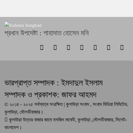
প্রধান উপদেষ্টা : শাহাদাত হোসেন মনি
ভারপ্রাপ্ত সম্পাদক : ইমদাদুল ইসলাম
সম্পাদক ও প্রকাশক: জাফর আহমদ
© ২০১৪ - ২০২৫ সর্বস্বত্ব সংরক্ষিত | কুলাউড়া সংবাদ , সংবাদ মিডিয়া লিমিটেড,
কুলাউড়া, মৌলভীবাজার।
কুলাউড়া উত্তর বাজার জামে মসজিদ মার্কেট, কুলাউড়া ,মৌলভীবাজার, সিলেট-
বাংলাদেশ।