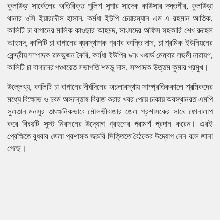
কুলাউড়া সার্কেলের অতিরিক্ত পুলিশ সুপার সাদেক কাউসার দস্তগীর, কুলাউড়া
থানার ওসি ইয়ারদৌস হাসান, কর্মধা ইউপি চেয়ারম্যান এম এ রহমান আতিক,
কালিটি চা বাগানের মালিক কাওছার আহমদ, সাংসদের অফিস সহকারি শেখ রুহেল
আহমদ, কালিটি চা বাগানের ব্যবস্থাপক প্রণব কান্তি দাস, চা শ্রমিক ইউনিয়নের
কেন্দ্রীয় সম্পাদক রামভুজন কৈরি, কর্মধা ইউপির ৯নং ওয়ার্ড মেম্বার লছমী নারায়ণ,
কালিটি চা বাগানের পঞ্চায়েত সভাপতি শম্ভু দাস, সম্পাদক উত্তম কুমার প্রমুখ।
উল্লেখ্য, কালিটি চা বাগানের দীর্ঘদিনের অচলাবস্থায় সাম্প্রতিককালে শ্রমিকদের
মধ্যে বিক্ষোভ ও চরম অসন্তোষ বিরাজ করার খবর পেয়ে ঢাকায় অবস্থানরত এমপি
সুলতান মনসুর তাৎক্ষনিকভাবে মৌলভীবাজার জেলা প্রশাসকের সাথে ফোনালাপ
করে বিষয়টি সুস্ট নিরসনের উদ্যোগ গ্রহণের পরামর্শ প্রদান করেন। এরই
প্রেক্ষিতে বুধবার জেলা প্রশাসক জরুরি ভিত্তিতে বৈঠকের উদ্যোগ নেন বলে জানা
গেছে।