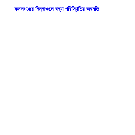
কমলগঞ্জের নিম্নাঞ্চলে বন্যা পরিস্থিতির অবনতি