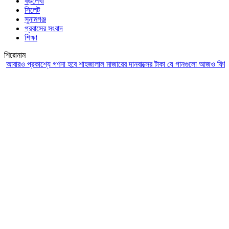
বড়লেখা
সিলেট
সুনামগঞ্জ
প্রবাসের সংবাদ
শিক্ষা
শিরোনাম
ও প্রকাশ্যে গণনা হবে শাহজালাল মাজারের দানবাক্সের টাকা
যে গানগুলো আজও ফিরিয়ে নেয় 