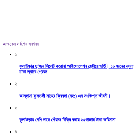
আজকের সর্বশেষ সবখবর
১
কুলাউড়ার দু’জন সিলেট করোনা আইসোলেশন সেন্টারে ভর্তি। ১০ জনের নমুনা
ঢাকা ল্যাবে প্রেরন
২
আল্লামা ফুলতলী সাহেব ক্বিবলা (রহ:) এর সংক্ষিপ্ত জীবনী।
৩
কুলাউড়ায় বেশি দামে পেঁয়াজ বিক্রি করায় ৬৫হাজার টাকা জরিমানা
৪