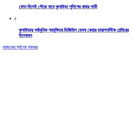
ফোন দিলেই পৌছে যাবে কুলাউড়া পুলিশের খাবার গাড়ী
৫
কুলাউড়ায় সর্বাধুনিক প্রযুক্তির ডিজিটাল হেলথ কেয়ার ডায়াগনস্টিক সেন্টারের
উদ্বোধন
আজকের সর্বশেষ সবখবর