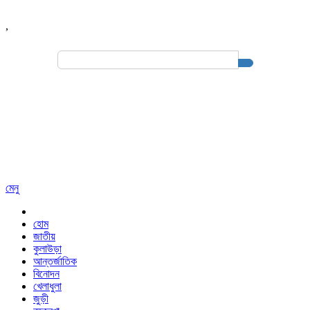
,
Search
for:
মেনু
হোম
জাতীয়
কুলাউড়া
আন্তর্জাতিক
বিনোদন
খেলাধুলা
জুড়ী