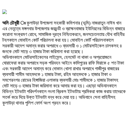
অনি চৌধুরী ঃ
কুলাউড়া উপজেলা সহকারী কমিশনার (ভূমি) নাজরাতুন নাঈম খান
এর নেতৃত্বে মঙ্গলবার উপজেলার জয়চন্ডী ও ব্রাহ্মনবাজার ইউনিয়নের বিভিন্ন বাজারে
করোনা সংক্রমণ রোধে, সামাজিক দূরত্ব নিশ্চিতকরনে, জনসচেতনতায় যৌথ বাহিনীর
টহলকালে মোবাইল কোর্ট পরিচালনা করা হয়। মোবাইল কোর্ট পরিচালনাকালে
সরকারী আদেশ অমান্য করার অপরাধে ৩ ব্যবসায়ী ও ১ মোটরসাইকেল চালকসহ ৪
জনকে মোট সাড়ে ৩ হাজার টাকা জরিমানা করা হয়েছে।
অভিযানকালে মোটরসাইকেলের লাইসেন্স, হেলমেট না থাকা ও অপ্রয়োজনে
ঘোরাফেরা করার অপরাধে সড়ক পরিবহন আইনে কাদিপুরের রাফি মিয়াকে ৫ শত টাকা
এবং সরকারী আদেশ অমান্য করে দোকান খোলা রাখার অপরাধে গাজীপুর বাজারের
ব্যবসায়ী শামীম আহমদকে ১ হাজার টাকা, রহিম আহমদকে ১ হাজার টাকা ও
সমশেরনগর রোডের হিঙ্গাজিয়া এলাকার ব্যবসায়ী মোঃ শামীমকে ১ হাজার টাকাসহ
মোট সাড়ে ৩ হাজার টাকা জরিমানা করে আদায় করা হয়। এছাড়া অভিযানকালে
বিভিন্ন ইটভাটা পরিদর্শনকালে লংলা ব্রিকস ইটভাটায় শ্রমিকরা কাজ করায় তাদেরকে
সতর্ক করে দিয়ে উক্ত ইটভাটা বন্ধ করে দেয়া হয়। অভিযানে সেনা বাহিনীসহ
কুলাউড়া থানার পুলিশ ফোর্স অংশ গ্রহন করে।