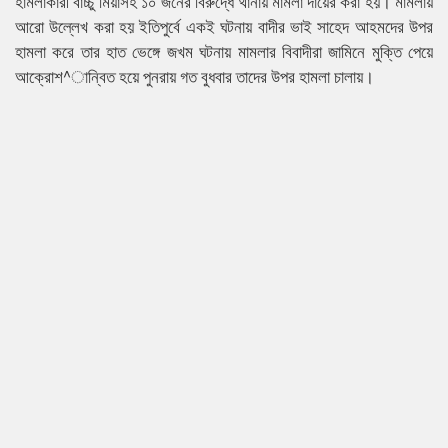
হামলাকারী বাচ্চু মিয়াসহ ১০ জনের বিরুদ্ধে থানায় মামলা দায়ের করা হয়। মামলায়
আরো উল্লেখ করা হয় ইতিপুর্বে একই ঘটনায় বাদীর ভাই সাহেদ আহমদের উপর
হামলা করে তার হাত ভেঙ্গে জখম ঘটনায় মামলার বিবাদীরা জামিনে মুক্তি পেয়ে
আক্রোশ^ান্বিত হয়ে পুনরায় গত বুধবার তাদের উপর হামলা চালায়।