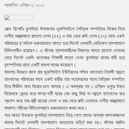
প্রকাশিত: এপ্রিল ৩, ২০২০
ডেক্স রিপোর্টঃ কুলাউড়া উপজেলার ভুকশিমইলে পৈত্রিক সম্পত্তির বিরোধ নিয়ে
দেশীয় অস্ত্রাঘাতে রাহেলা বেগম (৫৫) ও তার মেয়ে রুবি বেগম (২৭) নামে একই
পরিবারের দু’মহিলা গুরুতরভাবে আহত হয়ে সিলেট ওসমানী মেডিকেল হাসপাতালে
চিকিৎসাধীন রয়েছেন। এ ঘটনায় হামলাকারীদের বিরুদ্ধে আহত রাহেলা বেগমের
মেয়ে সিলেট এমসি কলেজের শিক্ষার্থী মান্না বেগম কুলাউড়া থানায় বাদী হয়ে
বৃহস্পতিবার রাতে একটি মামলা দায়ের করেছেন।
মামলার বিবরনে জানা যায় ভুকশিমইল ইউনিয়নের পশ্চিম কানেহাত নিবাসী আব্দুল
হান্নানের পরিবারের সাথে একই বাড়ীর তার সহোদরদের সাথে পৈত্রিক সম্পত্তি
নিয়ে দীর্ঘদিন যাবৎ বিরোধ চলে আসছে। এ অবস্থায় গত ১ এপ্রিল দুপুরে উক্ত
বিরোধকে কেন্দ্র করে পাশর্^বর্তী ঘরের মোঃ বাচ্চু মিয়া গং আব্দুল হান্নানের ঘরে
প্রবেশ করে তার স্ত্রী রাবেয়া বেগম ও তার মেয়ে রুবি বেগমকে দেশীয় অস্ত্রাঘাতে
মাথাসহ শরীরের বিভিন্নস্থানে গুরুতরভাবে জখম করে।
পরে আহত উভয়কে কুলাউড়া হাসপাতালে নিয়ে গেলে তাদের অবস্থা আশংকাজনক
থাকায় সিলেট ওসমানী হাসপাতালে আহতদের ভর্ত্তি করা হয়। ঘটনার পরদিন