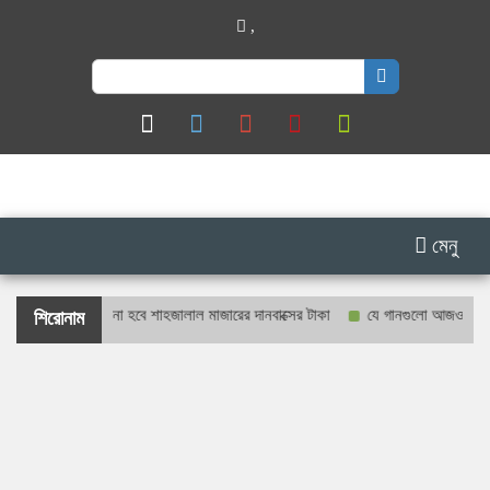
,
Search
for:
মেনু
রও প্রকাশ্যে গণনা হবে শাহজালাল মাজারের দানবাক্সের টাকা
যে গানগুলো আজও ফিরিয়ে নে
শিরোনাম