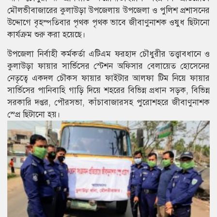
মৌলভীবাজারের কুলাউড়া উপজেলায় উপজেলা ও পুলিশ প্রশাসনের
উদ্দোগে বৃহস্পতিবার পৃথক পৃথক ভাবে জীবাণুনাশক ওষুধ ছিটানো
কার্যক্রম শুরু করা হয়েছে।
উপজেলা নির্বাহী কর্মকর্তা এটিএম ফরহাদ চৌধুরীর তত্ত্বাবধানে ও
কুলাউড়া ফায়ার সার্ভিসের স্টেশন অফিসার বেলায়েত হোসেনের
নেতৃত্বে একদল চৌকস ফায়ার ফাইটার আলফা টিম নিয়ে ফায়ার
সার্ভিসের পানিবাহি গাড়ি দিয়ে শহরের বিভিন্ন প্রধান সড়ক, বিভিন্ন
সরকারি দপ্তর, পৌরসভা, কাঁচাবাজারসহ পুরোশহরে জীবাণুনাশক
স্প্রে ছিটানো হয়।