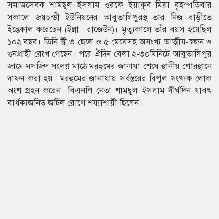
সমাজসেবক শামছুল ইসলাম ওরফে ইয়াকুব মিয়া বৃহস্পতিবার
সকালে জয়চন্ডী ইউনিয়নের আবুতালিপুরস্থ তার নিজ বাড়ীতে
ইন্তেকাল করেছেন (ইন্না—রাজেউন)। মৃত্যুকালে তাঁর বয়স হয়েছিল
১০২ বছর। তিনি স্ত্রী,৩ ছেলে ও ৫ মেয়েসহ অসংখ্য আত্মীয়-স্বজন ও
গুনগ্রাহী রেখে গেছেন। পরে ঐদিন বেলা ২-৩০মিনিটে আবুতালিপুর
জামে মসজিদ সংলগ্ন মাঠে মরহুমের জানাযা শেষে স্থানীয় গোরস্থানে
দাফন করা হয়। মরহুমের জানাযায় সর্বস্তরের বিপুল সংখ্যক লোক
অংশ গ্রহন করেন। বিএনপি নেতা শামছুল ইসলাম দীর্ঘদিন যাবৎ
বার্ধক্যজনিত জটিল রোগে শয্যাশায়ী ছিলেন।