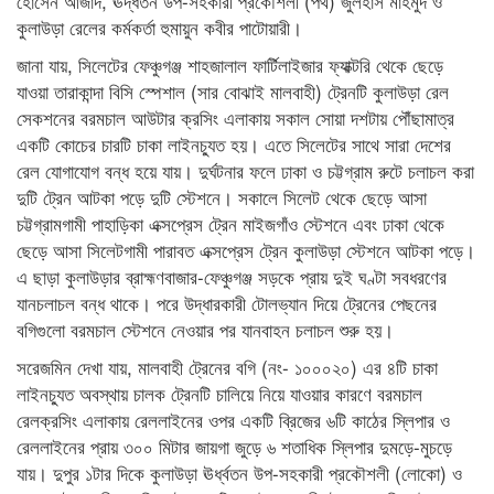
হোসেন আজাদ, ঊদ্ধর্তন উপ-সহকারী প্রকৌশলী (পথ) জুলহাস মাহমুদ ও
কুলাউড়া রেলের কর্মকর্তা হুমায়ুন কবীর পাটোয়ারী।
জানা যায়, সিলেটের ফেঞ্চুগঞ্জ শাহজালাল ফার্টিলাইজার ফ্যাক্টরি থেকে ছেড়ে
যাওয়া তারাকান্দা বিসি স্পেশাল (সার বোঝাই মালবাহী) ট্রেনটি কুলাউড়া রেল
সেকশনের বরমচাল আউটার ক্রসিং এলাকায় সকাল সোয়া দশটায় পৌঁছামাত্র
একটি কোচের চারটি চাকা লাইনচ্যুত হয়। এতে সিলেটের সাথে সারা দেশের
রেল যোগাযোগ বন্ধ হয়ে যায়। দুর্ঘটনার ফলে ঢাকা ও চট্টগ্রাম রুটে চলাচল করা
দুটি ট্রেন আটকা পড়ে দুটি স্টেশনে। সকালে সিলেট থেকে ছেড়ে আসা
চট্টগ্রামগামী পাহাড়িকা এক্সপ্রেস ট্রেন মাইজগাঁও স্টেশনে এবং ঢাকা থেকে
ছেড়ে আসা সিলেটগামী পারাবত এক্সপ্রেস ট্রেন কুলাউড়া স্টেশনে আটকা পড়ে।
এ ছাড়া কুলাউড়ার ব্রাহ্মণবাজার-ফেঞ্চুগঞ্জ সড়কে প্রায় দুই ঘণ্টা সবধরণের
যানচলাচল বন্ধ থাকে। পরে উদ্ধারকারী টোলভ্যান দিয়ে ট্রেনের পেছনের
বগিগুলো বরমচাল স্টেশনে নেওয়ার পর যানবাহন চলাচল শুরু হয়।
সরেজমিন দেখা যায়, মালবাহী ট্রেনের বগি (নং- ১০০০২০) এর ৪টি চাকা
লাইনচ্যুত অবস্থায় চালক ট্রেনটি চালিয়ে নিয়ে যাওয়ার কারণে বরমচাল
রেলক্রসিং এলাকায় রেললাইনের ওপর একটি ব্রিজের ৬টি কাঠের স্লিপার ও
রেললাইনের প্রায় ৩০০ মিটার জায়গা জুড়ে ৬ শতাধিক স্লিপার দুমড়ে-মুচড়ে
যায়। দুপুর ১টার দিকে কুলাউড়া ঊর্ধ্বতন উপ-সহকারী প্রকৌশলী (লোকো) ও