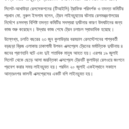
সিলেট-আখাউড়া রেলসেকশনের (টিআইসি) ট্রাফিক পরিদর্শক ও তদন্ত কমিটির
প্রধান মো. নুরুল ইসলাম বলেন, ট্রেন লাইনচ্যুতের ঘটনায় রেলমন্ত্রণালয়ের
নির্দেশে ৪সদস্য বিশিষ্ট তদন্ত কমিটির সদস্যরা দুর্ঘটনার কারণ উদঘাটনের জন্য
কাজ শুরু করেছেন। উদ্ধার কাজ শেষে ট্রেন চলাচল স্বাভাবিক হয়েছে।
উল্লেখ্য, চলতি বছরের ২৩ জুন কুলাউড়ার বরমচাল রেলস্টেশনের পাশ্ববর্তী
বড়ছড়া ব্রিজ এলাকায় ঢাকাগামী উপবন এক্সপ্রেস ট্রেনের মর্মান্তিক দুর্ঘটনায় ৪
জনের প্রাণহানি ঘটে এবং দুই শতাধিক মানুষ আহত হয়। এরপর ১৯ জুলাই
সিলেট থেকে ছেড়ে আসা জয়ন্তিকা এক্সপ্রেস ট্রেনটি কুলাউড়া রেলওয়ে জংশনে
প্রবেশ করার সময় লাইনচ্যুত হয়। পরদিন ২০ জুলাই একইস্থানে সকালে
আন্তঃনগর কালনী এক্সপ্রেসের একটি বগি লাইনচ্যুত হয়।