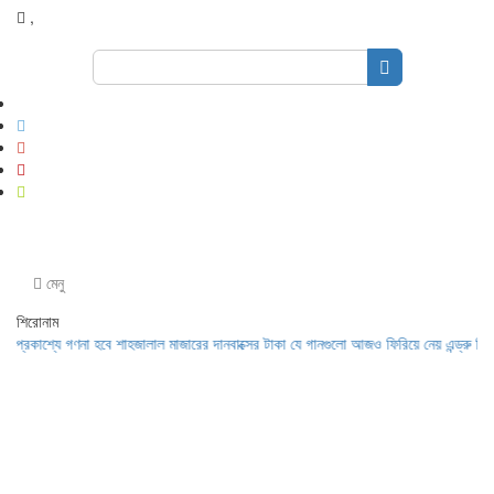
,
Search
for:
মেনু
শিরোনাম
্যে গণনা হবে শাহজালাল মাজারের দানবাক্সের টাকা
যে গানগুলো আজও ফিরিয়ে নেয় এন্ড্রু কিশোরের ক