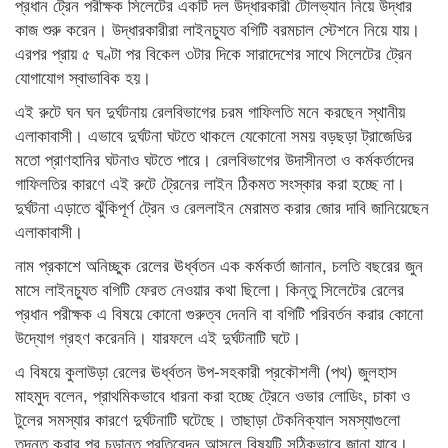
প্রধান ট্রেন পরীক্ষক সিলেটের একটি দল উদ্ধারকারী টোলভ্যান নিয়ে উদ্ধার
কাজ শুরু করেন। উদ্ধারকারীরা লাইনচ্যুত বগিটি বরমচাল স্টেশনে নিয়ে যায়।
এরপর প্রায় ৫ ঘণ্টা পর বিকেল ৩টার দিকে সারাদেশের সাথে সিলেটের ট্রেন
যোগাযোগ স্বাভাবিক হয়।
এই রুটে ঘন ঘন দুর্ঘটনায় রেলবিভাগের চরম গাফিলতি মনে করছেন স্থানীয়
এলাকাবাসী। এভাবে দুর্ঘটনা ঘটতে থাকলে যেকোনো সময় বড়ছড়া ট্রাজেডির
মতো প্রাণহানির ঘটনাও ঘটতে পারে। রেলবিভাগের উদাসীনতা ও কর্মকর্তাদের
গাফিলতির কারণে এই রুটে ট্রেনের লাইন ঠিকমত সংস্কার করা হচ্ছে না।
দুর্ঘটনা এড়াতে ঝুঁকিপূর্ণ ট্রেন ও রেললাইন মেরামত করার জোর দাবি জানিয়েছেন
এলাকাবাসী।
নাম প্রকাশে অনিচ্ছুক রেলের ঊর্ধ্বতন এক কর্মকর্তা জানান, চলতি বছরের জুন
মাসে লাইনচ্যুত বগিটি ফেরত নেওয়ার কথা ছিলো। কিন্তু সিলেটের রেলের
প্রধান পরীক্ষক এ বিষয়ে কোনো গুরুত্ব দেননি বা বগিটি পরিবর্তন করার কোনো
উদ্যোগ গ্রহণ করেননি। যারফলে এই দুর্ঘটনাটি ঘটে।
এ বিষয়ে কুলাউড়া রেলের ঊর্ধ্বতন উপ-সহকারী প্রকৌশলী (পথ) জুলহাস
মাহমুদ বলেন, প্রাথমিকভাবে ধারনা করা হচ্ছে ট্রেনে ওভার লোডিং, চাকা ও
টুলের সমস্যার কারণে দুর্ঘটনাটি ঘটেছে। তাছাড়া টেকনিক্যাল সমস্যাগুলো
তদন্ত করার পর চূড়ান্ত প্রতিবেদন আসলে বিষয়টি সঠিকভাবে জানা যাবে।