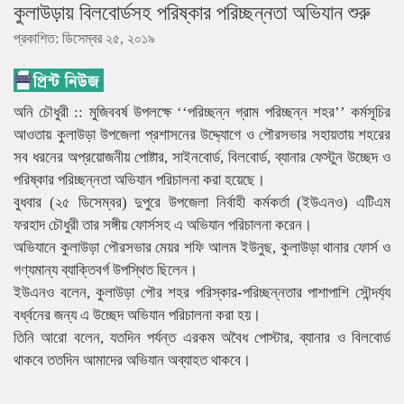
কুলাউড়ায় বিলবোর্ডসহ পরিষ্কার পরিচ্ছন্নতা অভিযান শুরু
প্রকাশিত: ডিসেম্বর ২৫, ২০১৯
অনি চৌধুরী :: মুজিববর্ষ উপলক্ষে ‘‘পরিচ্ছন্ন গ্রাম পরিচ্ছন্ন শহর’’ কর্মসূচির
আওতায় কুলাউড়া উপজেলা প্রশাসনের উদ্দ্যোগে ও পৌরসভার সহায়তায় শহরের
সব ধরনের অপ্রয়োজনীয় পোষ্টার, সাইনবোর্ড, বিলবোর্ড, ব্যানার ফেস্টুন উচ্ছেদ ও
পরিষ্কার পরিচ্ছন্নতা অভিযান পরিচালনা করা হয়েছে।
বুধবার (২৫ ডিসেম্বর) দুপুরে উপজেলা নির্বাহী কর্মকর্তা (ইউএনও) এটিএম
ফরহাদ চৌধুরী তার সঙ্গীয় ফোর্সসহ এ অভিযান পরিচালনা করেন।
অভিযানে কুলাউড়া পৌরসভার মেয়র শফি আলম ইউনুছ, কুলাউড়া থানার ফোর্স ও
গণ্যমান্য ব্যাক্তিবর্গ উপস্থিত ছিলেন।
ইউএনও বলেন, কুলাউড়া পৌর শহর পরিস্কার-পরিচ্ছন্নতা­র পাশাপাশি সৌন্দর্য্য
বর্ধ্বনের জন্য এ উচ্ছেদ অভিযান পরিচালনা করা হয়।
তিনি আরো বলেন, যতদিন পর্যন্ত এরকম অবৈধ পোস্টার, ব্যানার ও বিলবোর্ড
থাকবে ততদিন আমাদের অভিযান অব্যাহত থাকবে।