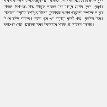
শাকিল,সাকের আহমদ,নাজমুল বারি সোহেল,একেএম জাবের,এইচ ডি রুবেল,সুমন
আহমদ, বিশ^জিৎ দাস, ইউছুফ আহমদ ইমন,হাবিবুর রহমান সুজন প্রমুখ।
আলোচনা অনুষ্টানে উপস্থিত ছিলেন কুলাউড়ার সংলাপ পত্রিকার সম্পাদক অধ্যক্ষ
সিপার উদ্দিন আহমদ। সভার পুর্বে এক বন্যাঢ্য র‌্যালী শহর প্রদক্ষিন করে।
সভাশেষে দোয়া পরিচালনা করেন বিদ্যালয়ের শিক্ষক মোঃ সাইদুল ইসলাম।