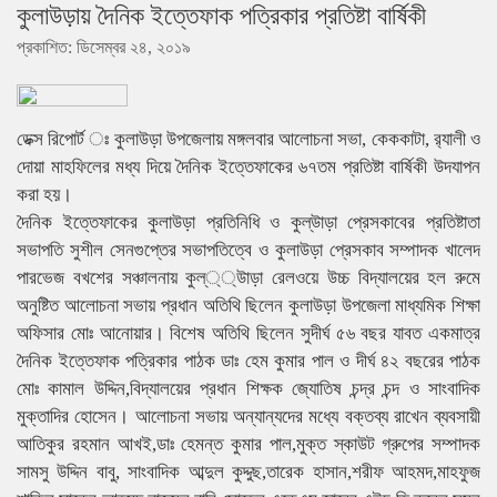
কুলাউড়ায় দৈনিক ইত্তেফাক পত্রিকার প্রতিষ্টা বার্ষিকী
প্রকাশিত: ডিসেম্বর ২৪, ২০১৯
ডেক্স রিপোর্ট ঃ কুলাউড়া উপজেলায় মঙ্গলবার আলোচনা সভা, কেককাটা, র‌্যালী ও
দোয়া মাহফিলের মধ্য দিয়ে দৈনিক ইত্তেফাকের ৬৭তম প্রতিষ্টা বার্ষিকী উদযাপন
করা হয়।
দৈনিক ইত্তেফাকের কুলাউড়া প্রতিনিধি ও কুল্উাড়া প্রেসকাবের প্রতিষ্টাতা
সভাপতি সুশীল সেনগুপ্তের সভাপতিত্বে ও কুলাউড়া প্রেসকাব সম্পাদক খালেদ
পারভেজ বখশের সঞ্চালনায় কুল্্্উাড়া রেলওয়ে উচ্চ বিদ্যালয়ের হল রুমে
অনুষ্টিত আলোচনা সভায় প্রধান অতিথি ছিলেন কুলাউড়া উপজেলা মাধ্যমিক শিক্ষা
অফিসার মোঃ আনোয়ার। বিশেষ অতিথি ছিলেন সুদীর্ঘ ৫৬ বছর যাবত একমাত্র
দৈনিক ইত্তেফাক পত্রিকার পাঠক ডাঃ হেম কুমার পাল ও দীর্ঘ ৪২ বছরের পাঠক
মোঃ কামাল উদ্দিন,বিদ্যালয়ের প্রধান শিক্ষক জ্যোতিষ চন্দ্র চন্দ ও সাংবাদিক
মুক্তাদির হোসেন। আলোচনা সভায় অন্যান্যদের মধ্যে বক্তব্য রাখেন ব্যবসায়ী
আতিকুর রহমান আখই,ডাঃ হেমন্ত কুমার পাল,মুক্ত স্কাউট গ্রুপের সম্পাদক
সামসু উদ্দিন বাবু, সাংবাদিক আব্দুল কুদ্দুছ,তারেক হাসান,শরীফ আহমদ,মাহফুজ