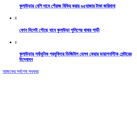
কুলাউড়ায় বেশি দামে পেঁয়াজ বিক্রি করায় ৬৫হাজার টাকা জরিমানা
৪
ফোন দিলেই পৌছে যাবে কুলাউড়া পুলিশের খাবার গাড়ী
৫
কুলাউড়ায় সর্বাধুনিক প্রযুক্তির ডিজিটাল হেলথ কেয়ার ডায়াগনস্টিক সেন্টারের
উদ্বোধন
আজকের সর্বশেষ সবখবর