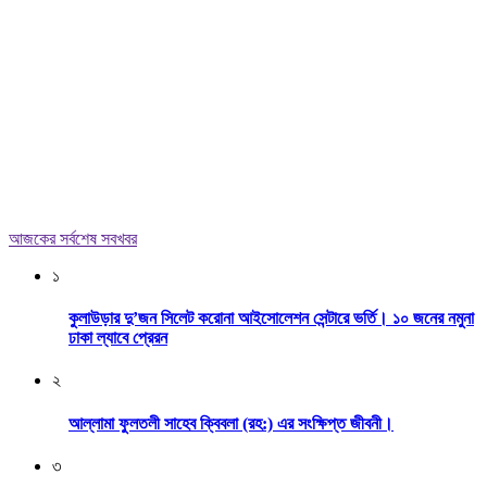
আজকের সর্বশেষ সবখবর
১
কুলাউড়ার দু’জন সিলেট করোনা আইসোলেশন সেন্টারে ভর্তি। ১০ জনের নমুনা
ঢাকা ল্যাবে প্রেরন
২
আল্লামা ফুলতলী সাহেব ক্বিবলা (রহ:) এর সংক্ষিপ্ত জীবনী।
৩