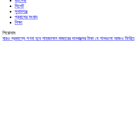
বড়লেখা
সিলেট
সুনামগঞ্জ
প্রবাসের সংবাদ
শিক্ষা
শিরোনাম
 প্রকাশ্যে গণনা হবে শাহজালাল মাজারের দানবাক্সের টাকা
যে গানগুলো আজও ফিরিয়ে নেয় এন