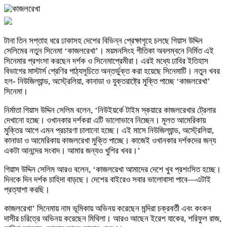
টানা তিন সপ্তাহ ধরে ঢাকাসহ দেশের বিভিন্ন প্রেক্ষাগৃহে চলছে গিয়াস উদ্দিন
সেলিমের নতুন সিনেমা ‘কাজলরেখা’। ময়মনসিংহ গীতিকা অবলম্বনে নির্মিত এই
সিনেমার প্রশংসা করছেন দর্শক ও সিনেমাপ্রেমীরা। এরই মধ্যে ঢাবির ইতিহাস
বিভাগের মাস্টার্স শ্রেণির পাঠ্যসূচিতে অন্তর্ভুক্ত করা হয়েছে সিনেমাটি। নতুন খবর
হল- নিউজিল্যান্ড, অস্ট্রেলিয়া, কানাডা ও যুক্তরাষ্ট্রে মুক্তি পাচ্ছে ‘কাজলরেখা’
সিনেমা।
নির্মাতা গিয়াস উদ্দিন সেলিম বলেন, ‘নিউইয়র্কে টাইম স্কয়ারে কাজলরেখার ট্রেলার
দেখানো হচ্ছে। ওখানকার দর্শকরা এটি ভালোভাবে নিচ্ছেন। মূলত আমেরিকায়
মুক্তির আগে এমন প্রচারণা চালানো হচ্ছে। এই মাসে নিউজিল্যান্ড, অস্ট্রেলিয়া,
কানাডা ও আমেরিকায় কাজলরেখা মুক্তি পাচ্ছে। কাজেই ওখানকার দর্শকদের জন্য
একটা আনন্দের সংবাদ। আমার জন্যও খুশির খবর।’
গিয়াস উদ্দিন সেলিম আরও বলেন, ‘কাজলরেখা আমাদের দেশে খুব প্রশংসিত হচ্ছে।
দিনকে দিন দর্শক চাহিদা বাড়ছে। দেশের বাইরেও সবার ভালোবাসা পাবে—এটাই
প্রত্যাশা করছি।
কাজলরেখা’ সিনেমায় নাম ভূমিকায় অভিনয় করেছেন মন্দিরা চক্রবর্তী এবং কংকন
দাসীর চরিত্রে অভিনয় করেছেন মিথিলা। আরও আছেন ইরেশ যাকের, শরিফুল রাজ,