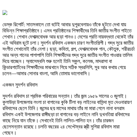
ডেস্ক রিপোর্ট: সাতসকালে তো বটেই আবার দুপুরবেলায়ও তাঁকে ছুটতে দেখা যায়
বিভিন্ন শিক্ষাপ্রতিষ্ঠানে। এসব প্রতিষ্ঠানের শিক্ষার্থীদের তিনি জাতীয় সংগীত গাইতে
শেখান। শেখান দেশাত্মবোধক আর ছড়া গানও। দেশের প্রতি দায়বদ্ধতা থেকেই তাঁর
এই অবিরাম ছুটে চলা। সুদর্শন রবিদাস একজন চারণ সংগীতশিল্পী। শুদ্ধ সুরে জাতীয়
সংগীত শেখানোই তাঁর নেশা। ছড়া, কবিতা, গল্প, দেশাত্মবোধক গান, কৌতুক, শরীরচর্চা
আর অন্য গানের পাশাপাশি তিনি শিক্ষার্থীদের শুদ্ধ সুরে জাতীয় সংগীত গাওয়ার তালিম
দিয়ে যাচ্ছেন। অ্যাসেম্বলি শুরু হলেই তিনি স্কুল, কলেজ, মাদরাসা বা
কিন্ডারগার্টেনের শিক্ষার্থীদের মাঝখানে গিয়ে সঠিক স্বরলিপি, সুর আর কথায় গেয়ে
চলেন—আমার সোনার বাংলা, আমি তোমায় ভালোবাসি।
একজন সুদর্শন রবিদাস
সুদর্শন রবিদাস চা শ্রমিক পরিবারের সন্তান। তাঁর জন্ম ১৯৫৯ সালের ৩ জুলাই।
কুলাউড়া উপজেলার লংলা চা বাগানের কুকি টিলা বড় লাইনের বাসিন্দা মৃত দেওনারায়ণ
রবিদাসের ছেলে তিনি। জন্মের ছয় মাসের মাথায় তাঁর মা মারা গেলে নানা বলরাম
রবিদাস একই উপজেলার রাঙ্গীছড়া চা বাগানের বড় লাইনে নানি দুখনতিয়া রবিদাসের
কাছে নিয়ে যান তাঁকে। সেখানেই তিনি লালিত-পালিত হন। তাঁর চারজন
ছেলেসন্তান রয়েছে। চলতি বছরের ২৪ সেপ্টেম্বর স্ত্রী সুগিয়া রবিদাস মারা
গেছেন।