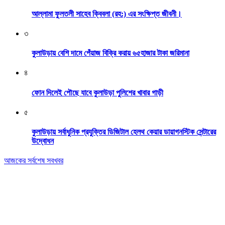
আল্লামা ফুলতলী সাহেব ক্বিবলা (রহ:) এর সংক্ষিপ্ত জীবনী।
৩
কুলাউড়ায় বেশি দামে পেঁয়াজ বিক্রি করায় ৬৫হাজার টাকা জরিমানা
৪
ফোন দিলেই পৌছে যাবে কুলাউড়া পুলিশের খাবার গাড়ী
৫
কুলাউড়ায় সর্বাধুনিক প্রযুক্তির ডিজিটাল হেলথ কেয়ার ডায়াগনস্টিক সেন্টারের
উদ্বোধন
আজকের সর্বশেষ সবখবর