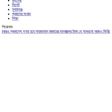
বড়লেখা
সিলেট
সুনামগঞ্জ
প্রবাসের সংবাদ
শিক্ষা
শিরোনাম
্রকাশ্যে গণনা হবে শাহজালাল মাজারের দানবাক্সের টাকা
যে গানগুলো আজও ফিরিয়ে নেয় এন্ড