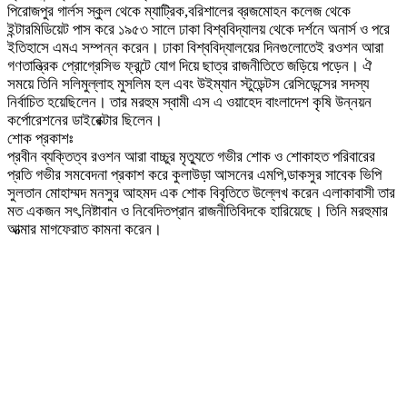
পিরোজপুর গার্লস স্কুল থেকে ম্যাট্রিক,বরিশালের ব্রজমোহন কলেজ থেকে
ইন্টারমিডিয়েট পাস করে ১৯৫৩ সালে ঢাকা বিশ্ববিদ্যালয় থেকে দর্শনে অনার্স ও পরে
ইতিহাসে এমএ সম্পন্ন করেন। ঢাকা বিশ্ববিদ্যালয়ের দিনগুলোতেই রওশন আরা
গণতান্ত্রিক প্রোগ্রেসিভ ফ্রন্টে যোগ দিয়ে ছাত্র রাজনীতিতে জড়িয়ে পড়েন। ঐ
সময়ে তিনি সলিমুল্লাহ মুসলিম হল এবং উইম্যান স্টুডেন্টস রেসিডেন্সের সদস্য
নির্বাচিত হয়েছিলেন। তার মরহুম স্বামী এস এ ওয়াহেদ বাংলাদেশ কৃষি উন্নয়ন
কর্পোরেশনের ডাইরেক্টার ছিলেন।
শোক প্রকাশঃ
প্রবীন ব্যক্তিত্ব রওশন আরা বাচ্চুর মৃত্যুতে গভীর শোক ও শোকাহত পরিবারের
প্রতি গভীর সমবেদনা প্রকাশ করে কুলাউড়া আসনের এমপি,ডাকসুর সাবেক ভিপি
সুলতান মোহাম্মদ মনসুর আহমদ এক শোক বিবৃতিতে উল্লেখ করেন এলাকাবাসী তার
মত একজন সৎ,নিষ্টাবান ও নিবেদিতপ্রান রাজনীতিবিদকে হারিয়েছে। তিনি মরহুমার
আত্মার মাগফেরাত কামনা করেন।