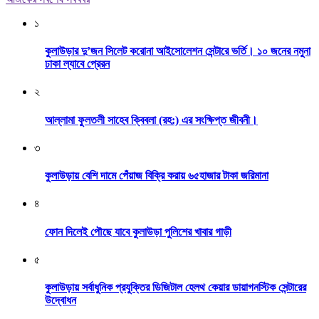
১
কুলাউড়ার দু’জন সিলেট করোনা আইসোলেশন সেন্টারে ভর্তি। ১০ জনের নমুনা
ঢাকা ল্যাবে প্রেরন
২
আল্লামা ফুলতলী সাহেব ক্বিবলা (রহ:) এর সংক্ষিপ্ত জীবনী।
৩
কুলাউড়ায় বেশি দামে পেঁয়াজ বিক্রি করায় ৬৫হাজার টাকা জরিমানা
৪
ফোন দিলেই পৌছে যাবে কুলাউড়া পুলিশের খাবার গাড়ী
৫
কুলাউড়ায় সর্বাধুনিক প্রযুক্তির ডিজিটাল হেলথ কেয়ার ডায়াগনস্টিক সেন্টারের
উদ্বোধন