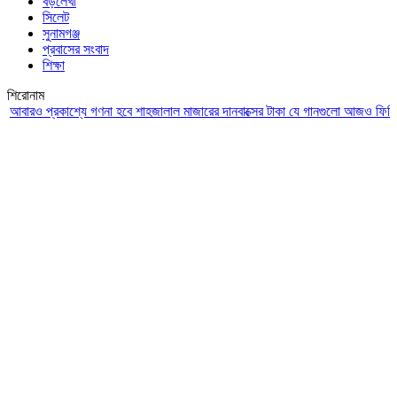
বড়লেখা
সিলেট
সুনামগঞ্জ
প্রবাসের সংবাদ
শিক্ষা
শিরোনাম
ও প্রকাশ্যে গণনা হবে শাহজালাল মাজারের দানবাক্সের টাকা
যে গানগুলো আজও ফিরিয়ে নেয় এ