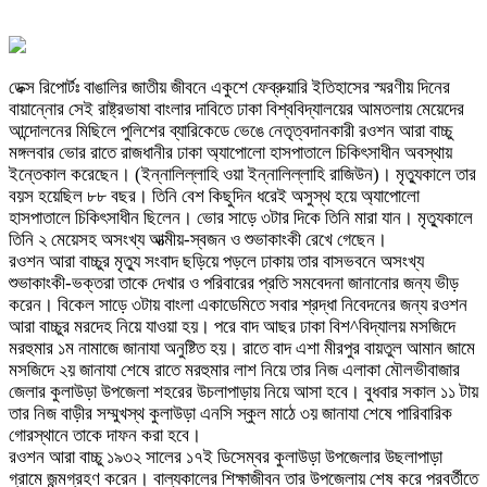
ডেক্স রিপোর্টঃ বাঙালির জাতীয় জীবনে একুশে ফেব্রুয়ারি ইতিহাসের স্মরণীয় দিনের
বায়ান্নোর সেই রাষ্ট্রভাষা বাংলার দাবিতে ঢাকা বিশ্ববিদ্যালয়ের আমতলায় মেয়েদের
আন্দোলনের মিছিলে পুলিশের ব্যারিকেডে ভেঙে নেতৃত্বদানকারী রওশন আরা বাচ্চু
মঙ্গলবার ভোর রাতে রাজধানীর ঢাকা অ্যাপোলো হাসপাতালে চিকিৎসাধীন অবস্থায়
ইন্তেকাল করেছেন। (ইন্নালিল্লাহি ওয়া ইন্নালিল্লাহি রাজিউন)। মৃত্যুকালে তার
বয়স হয়েছিল ৮৮ বছর। তিনি বেশ কিছুদিন ধরেই অসুস্থ হয়ে অ্যাপোলো
হাসপাতালে চিকিৎসাধীন ছিলেন। ভোর সাড়ে ৩টার দিকে তিনি মারা যান। মৃত্যুকালে
তিনি ২ মেয়েসহ অসংখ্য আত্মীয়-স্বজন ও শুভাকাংকী রেখে গেছেন।
রওশন আরা বাচ্চুর মৃত্যু সংবাদ ছড়িয়ে পড়লে ঢাকায় তার বাসভবনে অসংখ্য
শুভাকাংকী-ভক্তরা তাকে দেখার ও পরিবারের প্রতি সমবেদনা জানানোর জন্য ভীড়
করেন। বিকেল সাড়ে ৩টায় বাংলা একাডেমিতে সবার শ্রদ্ধা নিবেদনের জন্য রওশন
আরা বাচ্চুর মরদেহ নিয়ে যাওয়া হয়। পরে বাদ আছর ঢাকা বিশ^বিদ্যালয় মসজিদে
মরহুমার ১ম নামাজে জানাযা অনুষ্টিত হয়। রাতে বাদ এশা মীরপুর বায়তুল আমান জামে
মসজিদে ২য় জানাযা শেষে রাতে মরহুমার লাশ নিয়ে তার নিজ এলাকা মৌলভীবাজার
জেলার কুলাউড়া উপজেলা শহরের উচলাপাড়ায় নিয়ে আসা হবে। বুধবার সকাল ১১ টায়
তার নিজ বাড়ীর সম্মুখস্থ কুলাউড়া এনসি স্কুল মাঠে ৩য় জানাযা শেষে পারিবারিক
গোরস্থানে তাকে দাফন করা হবে।
রওশন আরা বাচ্চু ১৯৩২ সালের ১৭ই ডিসেম্বর কুলাউড়া উপজেলার উছলাপাড়া
গ্রামে জন্মগ্রহণ করেন। বাল্যকালের শিক্ষাজীবন তার উপজেলায় শেষ করে পরবর্তীতে