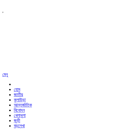
,
মেনু
হোম
জাতীয়
কুলাউড়া
আন্তর্জাতিক
বিনোদন
খেলাধুলা
জুড়ী
বড়লেখা