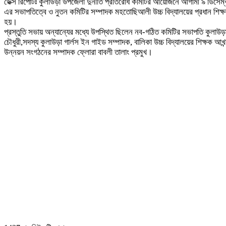
ডেক্স রিপোর্টঃ কুলাউড়া উপজেলা দুর্নীতি প্রতিরোধ কমিটির আয়োজনে আগামী ৯ ডিসেম্বর
এর সভাপতিত্বে ও নুতন কমিটির সম্পাদক মহতোছিআলী উচ্চ বিদ্যালয়ের প্রধান শিক্ষক
হয়।
প্রস্তুতি সভায় অন্যান্যের মধ্যে উপস্থিত ছিলেন নব-গঠিত কমিটির সভাপতি কুলাউড়
চৌধুরী,সদস্য কুলাউড়া গার্লস ইন গাইড সম্পাদক, বালিকা উচ্চ বিদ্যালয়ের শিক্ষক আখন্দ
উন্নয়ন সংগঠনের সম্পাদক ফ্লোরা বাবলী তালাং প্রমুখ।