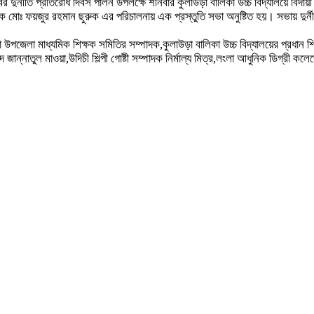
 দুর্নীতি প্রতিরোধ দিবস পালন উপলক্ষে শনিবার কুলাউড়া বালিকা উচ্চ বিদ্যালয়ে বিদায়
 মোঃ ফয়জুর রহমান ছুরুক এর পরিচালনায় এক প্রস্তুতি সভা অনুষ্টিত হয়। সভায় দুর্নী
া উপজেলা মাধ্যমিক শিক্ষক সমিতির সম্পাদক,কুলাউড়া বালিকা উচ্চ বিদ্যালয়ের প্রধান
 জান্নাতুল মাওয়া,উদিচী শিল্পী গোষ্টী সম্পাদক নির্মাল্য মিত্র,লংলা আধুনিক ডিগ্রী কল