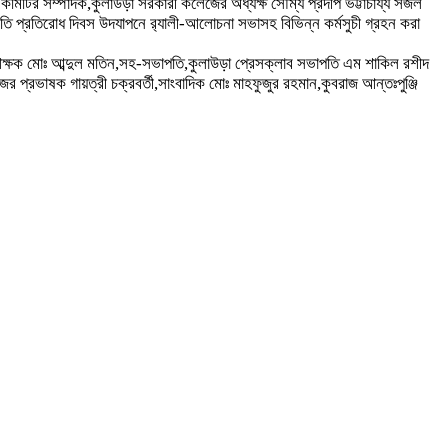
ী কমিটির সম্পাদক,কুলাউড়া সরকারী কলেজের অধ্যক্ষ সৌম্য প্রদীপ ভট্টার্চায্য সজল
তি প্রতিরোধ দিবস উদযাপনে র‌্যালী-আলোচনা সভাসহ বিভিন্ন কর্মসুচী গ্রহন করা
 শিক্ষক মোঃ আব্দুল মতিন,সহ-সভাপতি,কুলাউড়া প্রেসক্লাব সভাপতি এম শাকিল রশীদ
েজের প্রভাষক গায়ত্রী চক্রবর্তী,সাংবাদিক মোঃ মাহফুজুর রহমান,কুবরাজ আন্তঃপুঞ্জি