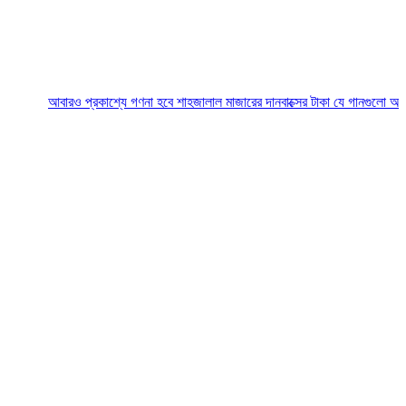
আবারও প্রকাশ্যে গণনা হবে শাহজালাল মাজারের দানবাক্সের টাকা
যে গানগুলো আজও ফিরিয়ে ন