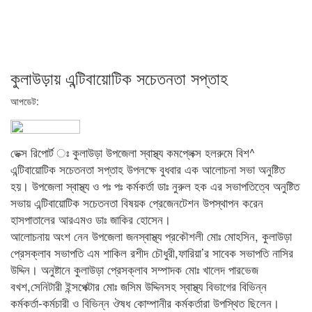
কুলাউড়ায় এন্টিবায়োটিক সচেতনতা সপ্তাহ
আপডেট:
ডেক্স রিপোর্ট ঃ কুলাউড়া উপজেলা স্বাস্থ্য কমপ্লেক্স হলরুমে বিশ^
এন্টিবায়োটিক সচেতনতা সপ্তাহ উপলক্ষে বুধবার এক আলোচনা সভা অনুষ্টিত
হয়। উপজেলা স্বাস্থ্য ও পঃ পঃ কর্মকর্তা ডাঃ নুরুল হক এর সভাপতিত্বে অনুষ্টিত
সভায় এন্টিবায়োটিক সচেতনতা বিষয়ক প্রেজেনটেশন উপস্থাপন করেন
হাসপাতালের আরএমও ডাঃ জাকির হোসেন।
আলোচনায় অংশ নেন উপজেলা জনস্বাস্থ্য প্রকৌশলী মোঃ মোহসিন, কুলাউড়া
প্রেসক্লাব সভাপতি এম শাকিল রশীদ চৌধুরী,ফারিয়া’র সাবেক সভাপতি নাসির
উদ্দিন। অনুষ্টানে কুলাউড়া প্রেসক্লাব সম্পাদক মোঃ খালেদ পারভেজ
বখশ,সেনিটারী ইন্সপেক্টার মোঃ জসিম উদ্দিনসহ স্বাস্থ্য বিভাগের বিভিন্ন
কর্মকর্তা-কর্মচারী ও বিভিন্ন ঔষধ কোম্পানীর কর্মকর্তারা উপস্থিত ছিলেন।