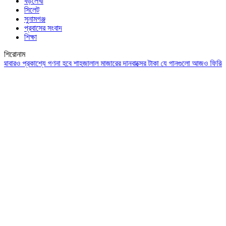
বড়লেখা
সিলেট
সুনামগঞ্জ
প্রবাসের সংবাদ
শিক্ষা
শিরোনাম
রও প্রকাশ্যে গণনা হবে শাহজালাল মাজারের দানবাক্সের টাকা
যে গানগুলো আজও ফিরিয়ে নেয় 