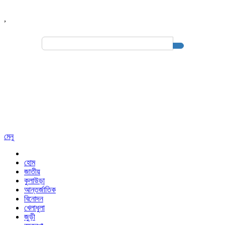
,
Search
for:
মেনু
হোম
জাতীয়
কুলাউড়া
আন্তর্জাতিক
বিনোদন
খেলাধুলা
জুড়ী