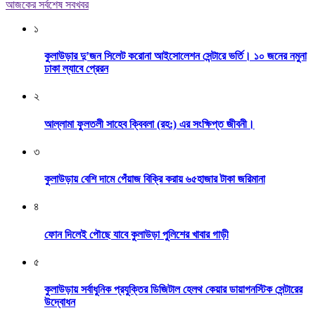
আজকের সর্বশেষ সবখবর
১
কুলাউড়ার দু’জন সিলেট করোনা আইসোলেশন সেন্টারে ভর্তি। ১০ জনের নমুনা
ঢাকা ল্যাবে প্রেরন
২
আল্লামা ফুলতলী সাহেব ক্বিবলা (রহ:) এর সংক্ষিপ্ত জীবনী।
৩
কুলাউড়ায় বেশি দামে পেঁয়াজ বিক্রি করায় ৬৫হাজার টাকা জরিমানা
৪
ফোন দিলেই পৌছে যাবে কুলাউড়া পুলিশের খাবার গাড়ী
৫
কুলাউড়ায় সর্বাধুনিক প্রযুক্তির ডিজিটাল হেলথ কেয়ার ডায়াগনস্টিক সেন্টারের
উদ্বোধন