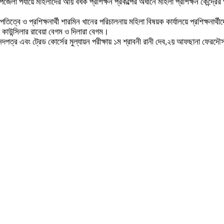
 পর্যায়ে মহিলাদের আয় বর্ধক প্রশিক্ষন প্রকল্পের অধীনে মহিলা প্রশিক্ষন কেন্দ্রের প্
তিত্বে ও প্রশিক্ষনার্থী শারমিন খানের পরিচালনায় মহিলা বিষয়ক কার্যালয়ে প্রশিক্ষনা
 কাউন্সিলার রাবেয়া বেগম ও দিলারা বেগম।
 সনদপত্র এবং ট্রেড কোর্সের মুল্যায়ন পরীক্ষায় ১ম শ্রাবনী রানী দেব,২য় আফছানা ফের