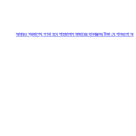
আবারও প্রকাশ্যে গণনা হবে শাহজালাল মাজারের দানবাক্সের টাকা
যে গানগুলো আজও ফিরিয়ে ন