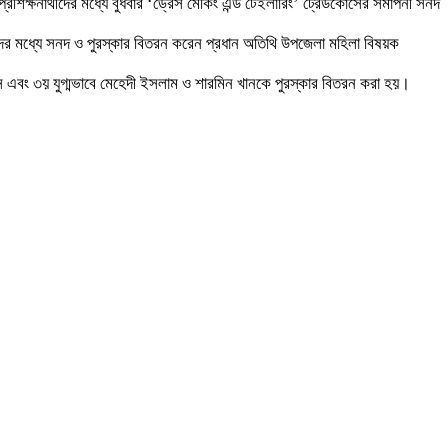
রশিক্ষনার্থীদের মধ্যে বুধবার ‘ড্রেস মেকিং এন্ড টেইলারিং’ ট্রেডকোর্সের সমাপনী সনদ
র্থীদের মধ্যে সনদ ও পুরস্কার বিতরন করেন প্রধান অতিথি উপজেলা মহিলা বিষয়ক
দৌস এবং ৩য় যুগ্মভাবে মেহেদী ইসলাম ও শারমিন খানকে পুরস্কার বিতরন করা হয়।