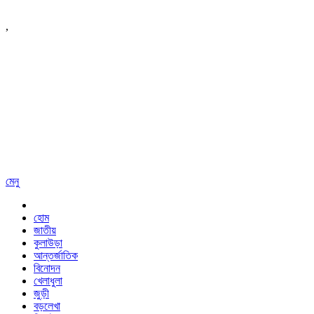
,
মেনু
হোম
জাতীয়
কুলাউড়া
আন্তর্জাতিক
বিনোদন
খেলাধুলা
জুড়ী
বড়লেখা