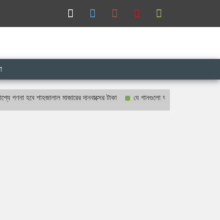
া
া হবে শাহজালাল মাজারের দানবাক্সের টাকা
যে গানগুলো আজও ফিরিয়ে নেয় এন্ড্রু কিশোরে