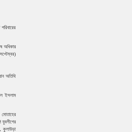
ি পরিবারের
েষ অধিকার
েপ্টেম্বর)
ধান অতিথি
কুল ইসলাম
 মোতাহের
 যুবলীগের
, কুলাউড়া