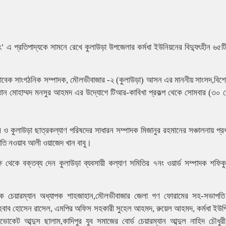
যুৎ’ এ প্রতিপাদ্যকে সামনে রেখে কুলাউড়া উপজেলার কর্মধা ইউনিয়নের বিদ্যুৎহীন ৬৫ট
সাবেক সাংগঠনিক সম্পাদক, মৌলভীবাজার -২ (কুলাউড়া) আসন এর মাননীয় সাংসদ,বিশ
য সুলতান মোহাম্মদ মনসুর আহমদ এর উদ্যোগে টিআর-কাবিখা প্রকল্প থেকে সোমবার (৩০ স
ও কুলাউড়া ছাত্রকল্যাণ পরিষদের সাধারন সম্পাদক মিজানুর রহমানের সঞ্চালনায় প্র
তি নওয়াব আলী ওয়াজেদ খান বাবু।
্ষ থেকে বক্তব্য দেন কুলাউড়া ব্যবসায়ী কল্যাণ সমিতির ৭নং ওয়ার্ড সম্পাদক শফি
েক চেয়ারম্যান অধ্যাপক শাহজাহান,মৌলভীবাজার জেলা গণ ফোরামের সহ-সভাপতি
আহবাব হোসেন রাসেল, এমপির অফিস সহকারী সুহেল আহমদ, রুয়েল আহমদ, কর্মধা ইউপি
েট আব্দুস ছালাম,কাদিপুর যুব সমাজের বোর্ড চেয়ারম্যান আব্দুল নাহিদ চৌধুরী