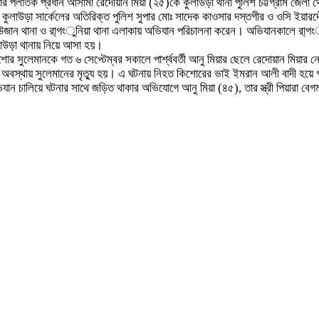
মলার পলাতক প্রধান আসামী রেদোয়ান মিয়া (২৫)কে কুলাউড়া থানা পুলিশ চট্টগ্রাম জেলা
েশে কুলাউড়া সার্কেলের অতিরিক্ত পুলিশ সুপার মোঃ সাদেক কাওসার দস্তগীর ও ওসি ই
 রাউজান থানা ও রা্গংুনিয়া থানা এলাকায় অভিযান পরিচালনা করেন। অভিযানকালে রা্গং
লাউড়া থানায় নিয়ে আসা হয়।
কিশোর সুলেমানকে গত ৬ সেপ্টেম্বর সকালে পার্শ্ববর্তী আনু মিয়ার ছেলে রেদোয়ান মিয়া
অবস্থায় সুলেমানের মৃত্যু হয়। এ ঘটনায় নিহত কিশোরের ভাই ইমরান আলী বাদী হয়ে 
ান চালিয়ে ঘটনার সাথে জড়িত থাকার অভিযোগে আনু মিয়া (৪৫), তার স্ত্রী পিয়ারা