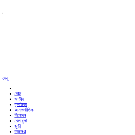
,
মেনু
হোম
জাতীয়
কুলাউড়া
আন্তর্জাতিক
বিনোদন
খেলাধুলা
জুড়ী
বড়লেখা