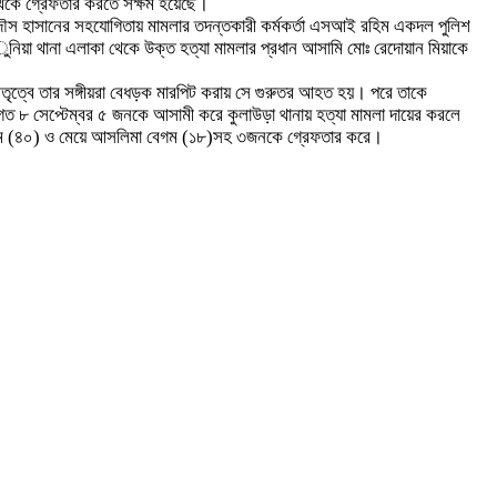
 থেকে গ্রেফতার করতে সক্ষম হয়েছে।
য়ারদৌস হাসানের সহযোগিতায় মামলার তদন্তকারী কর্মকর্তা এসআই রহিম একদল পুলিশ
ুনিয়া থানা এলাকা থেকে উক্ত হত্যা মামলার প্রধান আসামি মোঃ রেদোয়ান মিয়াকে
র নেতৃত্বে তার সঙ্গীয়রা বেধড়ক মারপিট করায় সে গুরুতর আহত হয়। পরে তাকে
গত ৮ সেপ্টেম্বর ৫ জনকে আসামী করে কুলাউড়া থানায় হত্যা মামলা দায়ের করলে
 বেগম (৪০) ও মেয়ে আসলিমা বেগম (১৮)সহ ৩জনকে গ্রেফতার করে।