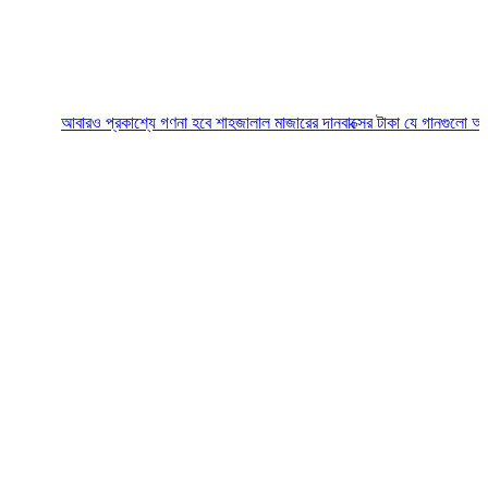
আবারও প্রকাশ্যে গণনা হবে শাহজালাল মাজারের দানবাক্সের টাকা
যে গানগুলো আজও ফিরিয়ে 