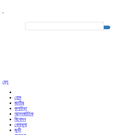
,
Search
for:
মেনু
হোম
জাতীয়
কুলাউড়া
আন্তর্জাতিক
বিনোদন
খেলাধুলা
জুড়ী