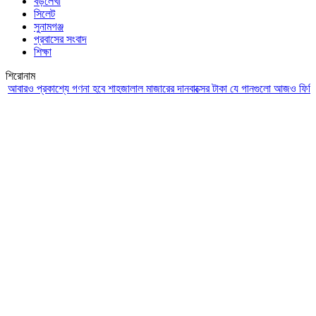
বড়লেখা
সিলেট
সুনামগঞ্জ
প্রবাসের সংবাদ
শিক্ষা
শিরোনাম
রও প্রকাশ্যে গণনা হবে শাহজালাল মাজারের দানবাক্সের টাকা
যে গানগুলো আজও ফিরিয়ে নেয় 