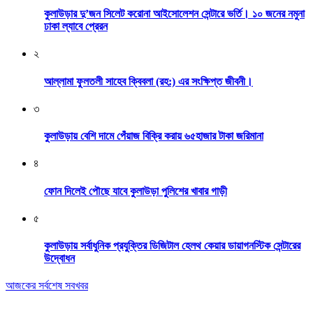
কুলাউড়ার দু’জন সিলেট করোনা আইসোলেশন সেন্টারে ভর্তি। ১০ জনের নমুনা
ঢাকা ল্যাবে প্রেরন
২
আল্লামা ফুলতলী সাহেব ক্বিবলা (রহ:) এর সংক্ষিপ্ত জীবনী।
৩
কুলাউড়ায় বেশি দামে পেঁয়াজ বিক্রি করায় ৬৫হাজার টাকা জরিমানা
৪
ফোন দিলেই পৌছে যাবে কুলাউড়া পুলিশের খাবার গাড়ী
৫
কুলাউড়ায় সর্বাধুনিক প্রযুক্তির ডিজিটাল হেলথ কেয়ার ডায়াগনস্টিক সেন্টারের
উদ্বোধন
আজকের সর্বশেষ সবখবর