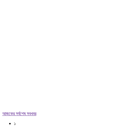
আজকের সর্বশেষ সবখবর
১