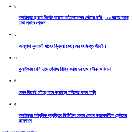
১
কুলাউড়ার দু’জন সিলেট করোনা আইসোলেশন সেন্টারে ভর্তি। ১০ জনের নমুনা
ঢাকা ল্যাবে প্রেরন
২
আল্লামা ফুলতলী সাহেব ক্বিবলা (রহ:) এর সংক্ষিপ্ত জীবনী।
৩
কুলাউড়ায় বেশি দামে পেঁয়াজ বিক্রি করায় ৬৫হাজার টাকা জরিমানা
৪
ফোন দিলেই পৌছে যাবে কুলাউড়া পুলিশের খাবার গাড়ী
৫
কুলাউড়ায় সর্বাধুনিক প্রযুক্তির ডিজিটাল হেলথ কেয়ার ডায়াগনস্টিক সেন্টারের
উদ্বোধন