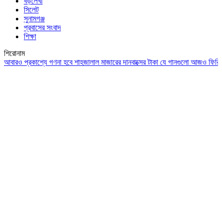
বড়লেখা
সিলেট
সুনামগঞ্জ
প্রবাসের সংবাদ
শিক্ষা
শিরোনাম
ও প্রকাশ্যে গণনা হবে শাহজালাল মাজারের দানবাক্সের টাকা
যে গানগুলো আজও ফিরিয়ে নেয় এ