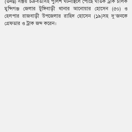
(তদন্ত) সঞ্জয় চক্রবর্তীসহ পুলিশ ঘটনাস্থলে পৌছে ঘাতক ট্রাক চালক
মুন্সিগঞ্জ জেলার টুঙ্গিবাড়ী থানার আনোয়ার হোসেন (৫০) ও
হেলপার রাজবাড়ী উপজেলার রাহিদ হোসেন (১৯)সহ দু’জনকে
গ্রেফতার ও ট্রাক জব্দ করেন।