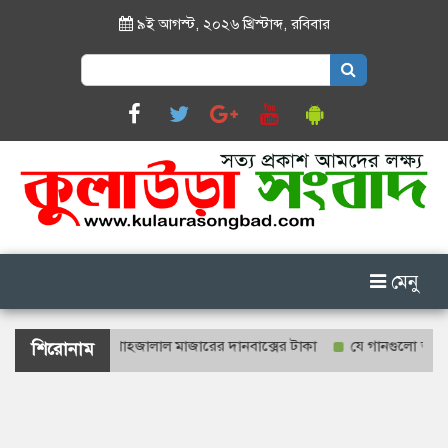
৯ই আগস্ট, ২০২৬ খ্রিস্টাব্দ
,
রবিবার
Search
for:
মেনু
াশ্যে গণনা হবে শাহজালাল মাজারের দানবাক্সের টাকা
যে গানগুলো আজও ফিরি
শিরোনাম