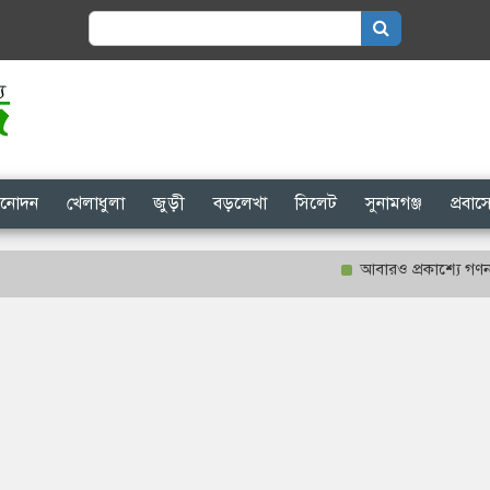
Search
for:
িনোদন
খেলাধুলা
জুড়ী
বড়লেখা
সিলেট
সুনামগঞ্জ
প্রবা
আবারও প্রকাশ্যে গণনা হবে শা