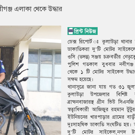
ঞ্জ এলাকা থেকে উদ্ধার
ডেক্স রিপোর্ট ঃ কুলাউড়া থানার
ডাকাতিকরা দু’টি মোটর সাইকেলে
ওসি (তদন্ত) সঞ্জয় চক্রবর্তীর নেতৃ
পুলিশ গতকাল বুধবার নবীগঞ্
থেকে ১ টি মোটর সাইকেল উদ্ধ
সক্ষম হয়েছে।
থানাসুত্রে জানা যায় গত ৩১ জুল
কুলাউড়া উপজেলার বিশিষ্ট ব
ব্রাহ্মনবাজারস্থ গ্রীন ভিউ সিএনজি
স্বত্বাধিকারী আজিজুর রহমান টুটু
ইউনিয়নের খারপাড়ার গ্রামের বা
দুঃসাহষিক ডাকাতি সংঘটিত হয়। 
দু’টি মোটর সাইকেল,নগদ টাক