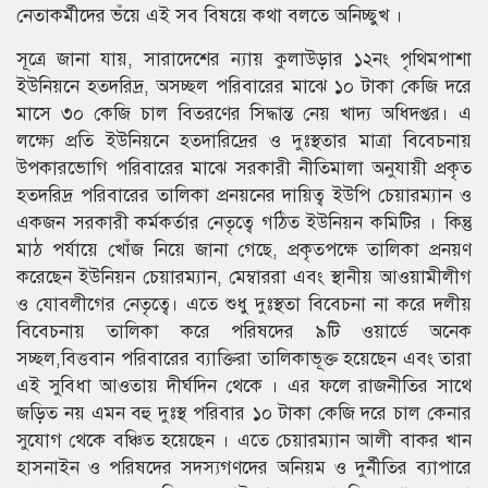
নেতাকর্মীদের ভঁয়ে এই সব বিষয়ে কথা বলতে অনিচ্ছুখ ।
সূত্রে জানা যায়, সারাদেশের ন্যায় কুলাউড়ার ১২নং পৃথিমপাশা
ইউনিয়নে হতদরিদ্র, অসচ্ছল পরিবারের মাঝে ১০ টাকা কেজি দরে
মাসে ৩০ কেজি চাল বিতরণের সিদ্ধান্ত নেয় খাদ্য অধিদপ্তর। এ
লক্ষ্যে প্রতি ইউনিয়নে হতদারিদ্রের ও দুঃস্থতার মাত্রা বিবেচনায়
উপকারভোগি পরিবারের মাঝে সরকারী নীতিমালা অনুযায়ী প্রকৃত
হতদরিদ্র পরিবারের তালিকা প্রনয়নের দায়িত্ব ইউপি চেয়ারম্যান ও
একজন সরকারী কর্মকর্তার নেতৃত্বে গঠিত ইউনিয়ন কমিটির । কিন্তু
মাঠ পর্যায়ে খোঁজ নিয়ে জানা গেছে, প্রকৃতপক্ষে তালিকা প্রনয়ণ
করেছেন ইউনিয়ন চেয়ারম্যান, মেম্বাররা এবং স্থানীয় আওয়ামীলীগ
ও যোবলীগের নেতৃত্বে। এতে শুধু দুঃস্থতা বিবেচনা না করে দলীয়
বিবেচনায় তালিকা করে পরিষদের ৯টি ওয়ার্ডে অনেক
সচ্ছল,বিত্তবান পরিবারের ব্যাক্তিরা তালিকাভূক্ত হয়েছেন এবং তারা
এই সুবিধা আওতায় দীর্ঘদিন থেকে । এর ফলে রাজনীতির সাথে
জড়িত নয় এমন বহু দুঃস্থ পরিবার ১০ টাকা কেজি দরে চাল কেনার
সুযোগ থেকে বঞ্চিত হয়েছেন । এতে চেয়ারম্যান আলী বাকর খান
হাসনাইন ও পরিষদের সদস্যগণদের অনিয়ম ও দুর্নীতির ব্যাপারে