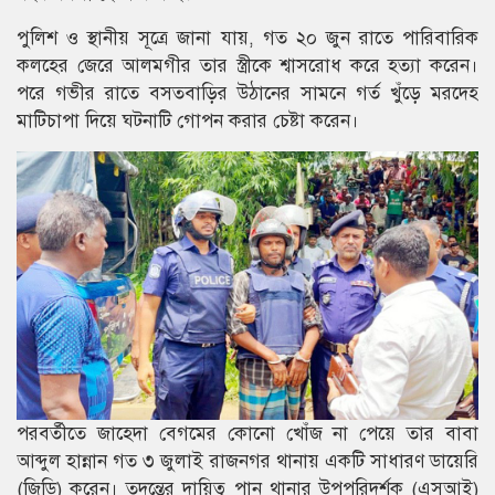
পুলিশ ও স্থানীয় সূত্রে জানা যায়, গত ২০ জুন রাতে পারিবারিক
কলহের জেরে আলমগীর তার স্ত্রীকে শ্বাসরোধ করে হত্যা করেন।
পরে গভীর রাতে বসতবাড়ির উঠানের সামনে গর্ত খুঁড়ে মরদেহ
মাটিচাপা দিয়ে ঘটনাটি গোপন করার চেষ্টা করেন।
পরবর্তীতে জাহেদা বেগমের কোনো খোঁজ না পেয়ে তার বাবা
আব্দুল হান্নান গত ৩ জুলাই রাজনগর থানায় একটি সাধারণ ডায়েরি
(জিডি) করেন। তদন্তের দায়িত্ব পান থানার উপপরিদর্শক (এসআই)