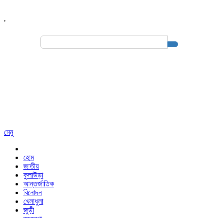
,
Search
for:
মেনু
হোম
জাতীয়
কুলাউড়া
আন্তর্জাতিক
বিনোদন
খেলাধুলা
জুড়ী