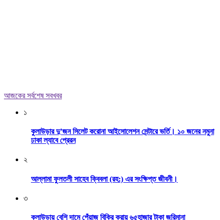
আজকের সর্বশেষ সবখবর
১
কুলাউড়ার দু’জন সিলেট করোনা আইসোলেশন সেন্টারে ভর্তি। ১০ জনের নমুনা
ঢাকা ল্যাবে প্রেরন
২
আল্লামা ফুলতলী সাহেব ক্বিবলা (রহ:) এর সংক্ষিপ্ত জীবনী।
৩
কুলাউড়ায় বেশি দামে পেঁয়াজ বিক্রি করায় ৬৫হাজার টাকা জরিমানা