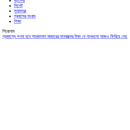
বড়লেখা
সিলেট
সুনামগঞ্জ
প্রবাসের সংবাদ
শিক্ষা
শিরোনাম
্যে গণনা হবে শাহজালাল মাজারের দানবাক্সের টাকা
যে গানগুলো আজও ফিরিয়ে নেয় এন্ড্রু 