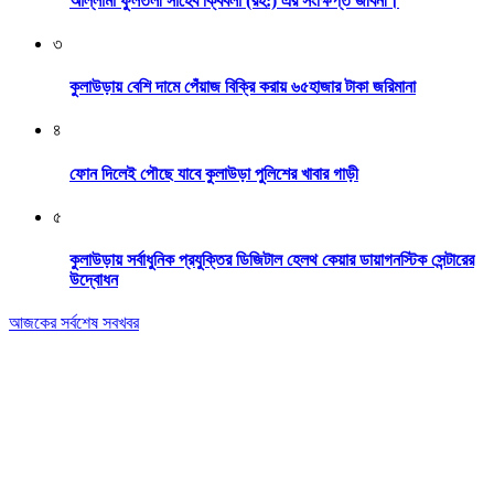
আল্লামা ফুলতলী সাহেব ক্বিবলা (রহ:) এর সংক্ষিপ্ত জীবনী।
৩
কুলাউড়ায় বেশি দামে পেঁয়াজ বিক্রি করায় ৬৫হাজার টাকা জরিমানা
৪
ফোন দিলেই পৌছে যাবে কুলাউড়া পুলিশের খাবার গাড়ী
৫
কুলাউড়ায় সর্বাধুনিক প্রযুক্তির ডিজিটাল হেলথ কেয়ার ডায়াগনস্টিক সেন্টারের
উদ্বোধন
আজকের সর্বশেষ সবখবর