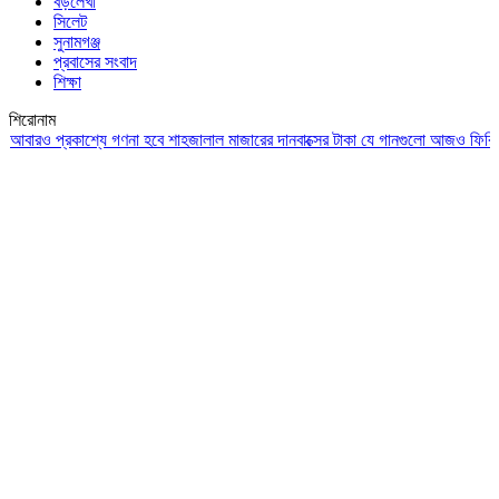
বড়লেখা
সিলেট
সুনামগঞ্জ
প্রবাসের সংবাদ
শিক্ষা
শিরোনাম
ও প্রকাশ্যে গণনা হবে শাহজালাল মাজারের দানবাক্সের টাকা
যে গানগুলো আজও ফিরিয়ে নেয় এ