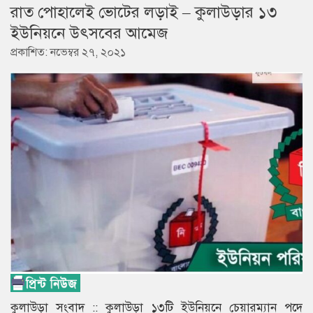
রাত পোহালেই ভোটের লড়াই – কুলাউড়ার ১৩
ইউনিয়নে উৎসবের আমেজ
প্রকাশিত: নভেম্বর ২৭, ২০২১
কুলাউড়া সংবাদ :: কুলাউড়া ১৩টি ইউনিয়নে চেয়ারম্যান পদে