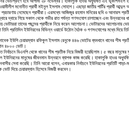
 ভোটগ্রহণ হবে আগামী ২৮ নভেম্বর। হাকালুকি হাওর অধ্যুষিত এই ভূকশিমইল ইউনিয়ন পর
য়ামীলীগ মনোনীত প্রার্থী মইনুল ইসলাম সোহাগ। এছাড়া জাতীয় পার্টির প্রার্থী আব্দু
াচনী প্রচারণায় নেমেছেন প্রার্থীরা। এরমধ্যে আজিজুর রহমান মনিরের ছবি ও আনারস প্
র দ্বারে দ্বারে গিয়ে সকাল থেকে গভীর রাত পর্যন্ত গণসংযোগ চালাচ্ছেন এবং উন্নয়নের
য় ভোটাররা তাদের পছন্দের প্রার্থীকে নিয়ে করেন আলোচনা। ভোটারদের আলোচনায় ভোটে
 তিনি প্রতিদিন ইউনিয়নের বিভিন্ন ওয়ার্ডে উঠোন বৈঠক ও গণসংযোগের মধ্যে দিয়ে তিনি তা
িত সাবেক ইউপি চেয়ারম্যান রফিকুল ইসলাম রেনুকে ৪৪৬ ভোটের ব্যবধানে ধানের শীষ প্
ু পান ৪৮০০ ভোট।
 গত নির্বাচনে বিএনপি থেকে ধানের শীষ প্রতীক নিয়ে বিজয়ী হয়েছিলাম। ৫ বছর মানুষের 
শিমইল ইউনিয়নের মানুষের জীবনমান উন্নয়নে ব্যাপক কাজ করেছি। হাকালুকি হাওর অধ্য
য়নবাসীর সেবা করেছি। তিনি আরো বলেন, এবারকার নির্বাচনে ইউনিয়নের প্রতিটি পাড়া-ম
ে ভোট দিয়ে চেয়ারম্যান হিসেবে বিজয়ী করবেন।