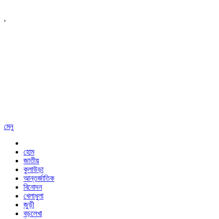
,
মেনু
হোম
জাতীয়
কুলাউড়া
আন্তর্জাতিক
বিনোদন
খেলাধুলা
জুড়ী
বড়লেখা