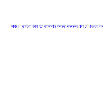
আবারও প্রকাশ্যে গণনা হবে শাহজালাল মাজারের দানবাক্সের টাকা
যে গানগুলো আজও ফিরিয়ে 