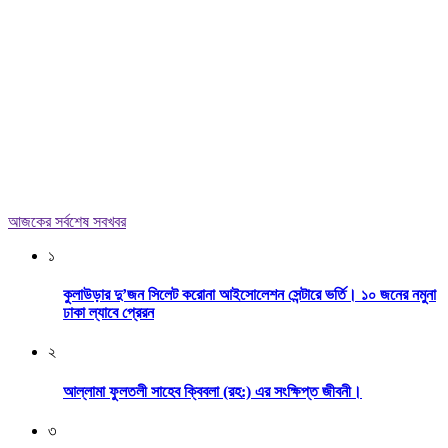
আজকের সর্বশেষ সবখবর
১
কুলাউড়ার দু’জন সিলেট করোনা আইসোলেশন সেন্টারে ভর্তি। ১০ জনের নমুনা
ঢাকা ল্যাবে প্রেরন
২
আল্লামা ফুলতলী সাহেব ক্বিবলা (রহ:) এর সংক্ষিপ্ত জীবনী।
৩