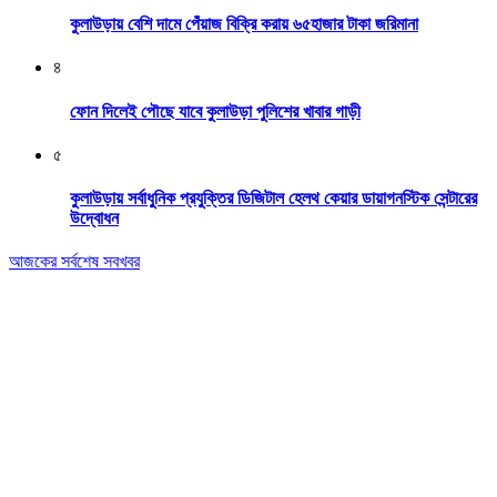
কুলাউড়ায় বেশি দামে পেঁয়াজ বিক্রি করায় ৬৫হাজার টাকা জরিমানা
৪
ফোন দিলেই পৌছে যাবে কুলাউড়া পুলিশের খাবার গাড়ী
৫
কুলাউড়ায় সর্বাধুনিক প্রযুক্তির ডিজিটাল হেলথ কেয়ার ডায়াগনস্টিক সেন্টারের
উদ্বোধন
আজকের সর্বশেষ সবখবর