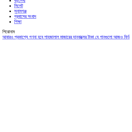
বড়লেখা
সিলেট
সুনামগঞ্জ
প্রবাসের সংবাদ
শিক্ষা
শিরোনাম
ও প্রকাশ্যে গণনা হবে শাহজালাল মাজারের দানবাক্সের টাকা
যে গানগুলো আজও ফিরিয়ে নেয় এ