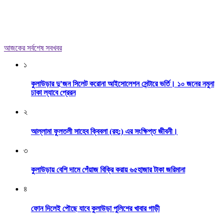
আজকের সর্বশেষ সবখবর
১
কুলাউড়ার দু’জন সিলেট করোনা আইসোলেশন সেন্টারে ভর্তি। ১০ জনের নমুনা
ঢাকা ল্যাবে প্রেরন
২
আল্লামা ফুলতলী সাহেব ক্বিবলা (রহ:) এর সংক্ষিপ্ত জীবনী।
৩
কুলাউড়ায় বেশি দামে পেঁয়াজ বিক্রি করায় ৬৫হাজার টাকা জরিমানা
৪
ফোন দিলেই পৌছে যাবে কুলাউড়া পুলিশের খাবার গাড়ী