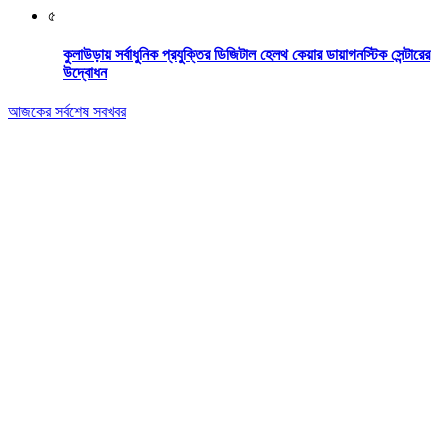
৫
কুলাউড়ায় সর্বাধুনিক প্রযুক্তির ডিজিটাল হেলথ কেয়ার ডায়াগনস্টিক সেন্টারের
উদ্বোধন
আজকের সর্বশেষ সবখবর