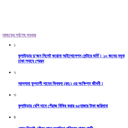
আজকের সর্বশেষ সবখবর
১
কুলাউড়ার দু’জন সিলেট করোনা আইসোলেশন সেন্টারে ভর্তি। ১০ জনের নমুনা
ঢাকা ল্যাবে প্রেরন
২
আল্লামা ফুলতলী সাহেব ক্বিবলা (রহ:) এর সংক্ষিপ্ত জীবনী।
৩
কুলাউড়ায় বেশি দামে পেঁয়াজ বিক্রি করায় ৬৫হাজার টাকা জরিমানা
৪