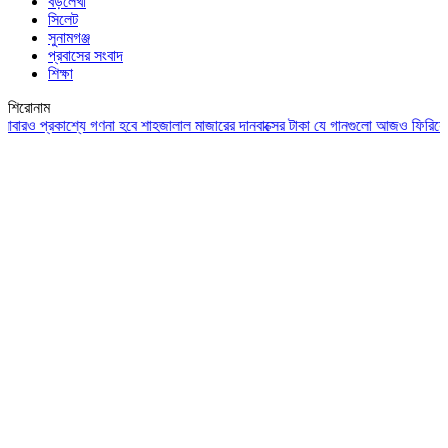
বড়লেখা
সিলেট
সুনামগঞ্জ
প্রবাসের সংবাদ
শিক্ষা
শিরোনাম
্রকাশ্যে গণনা হবে শাহজালাল মাজারের দানবাক্সের টাকা
যে গানগুলো আজও ফিরিয়ে নেয় এন্