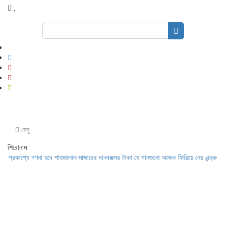
,
Search
for:
মেনু
শিরোনাম
াশ্যে গণনা হবে শাহজালাল মাজারের দানবাক্সের টাকা
যে গানগুলো আজও ফিরিয়ে নেয় এন্ড্রু কিশোরে