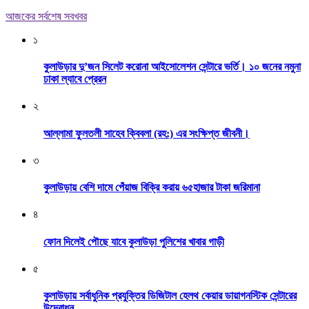
আজকের সর্বশেষ সবখবর
১
কুলাউড়ার দু’জন সিলেট করোনা আইসোলেশন সেন্টারে ভর্তি। ১০ জনের নমুনা
ঢাকা ল্যাবে প্রেরন
২
আল্লামা ফুলতলী সাহেব ক্বিবলা (রহ:) এর সংক্ষিপ্ত জীবনী।
৩
কুলাউড়ায় বেশি দামে পেঁয়াজ বিক্রি করায় ৬৫হাজার টাকা জরিমানা
৪
ফোন দিলেই পৌছে যাবে কুলাউড়া পুলিশের খাবার গাড়ী
৫
কুলাউড়ায় সর্বাধুনিক প্রযুক্তির ডিজিটাল হেলথ কেয়ার ডায়াগনস্টিক সেন্টারের
উদ্বোধন