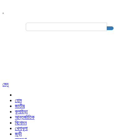
,
Search
for:
মেনু
হোম
জাতীয়
কুলাউড়া
আন্তর্জাতিক
বিনোদন
খেলাধুলা
জুড়ী