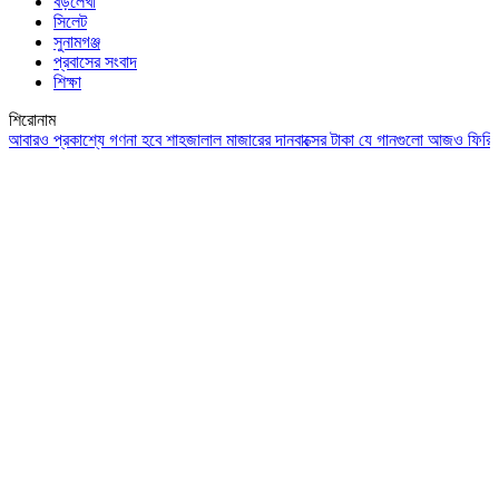
বড়লেখা
সিলেট
সুনামগঞ্জ
প্রবাসের সংবাদ
শিক্ষা
শিরোনাম
ও প্রকাশ্যে গণনা হবে শাহজালাল মাজারের দানবাক্সের টাকা
যে গানগুলো আজও ফিরিয়ে নেয় এ