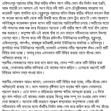
একিদওপুর গ্রামের হদিছ মিয়া বাড়ীর দক্ষিন পাশে নদীর কোন বাঁধ নির্মান করা হয়নি,
আজ পাহাড়ী ঢল আসলে এই অংশ দিয়ে নদী পানি এসে চৌধুরীবাজার মাদ্রাসা সহ
কয়েকটি গ্রাম প্লাবিত হবে।মুকুন্দপুর গ্রামের মতিন মিয়ার বাড়ীর পশ্চিমে মন্নান মিয়া
গং কয়েক জনের জমি থেকে মাঠি বিক্রী করে বাঁধের কোন চিন্হ রাখে নি।নাম প্রকাশে
অনিইচ্ছুক কয়েকজন কৃষক বলেন মাঠি সরানোর প্রতিযোগীতা চলছে।অতীতের মতো
নদী শাসনের কাজ শুরু করে দিয়েছেন অনেকে।নদী বাড়ীর পাশে নদী গর্ভে বাঁশ রোপন
শুরু করছেন। কতৃপক্ষ যদি এই কাজে বাঁধা না দেন তাহলে নদীখননের আসল উদ্দশ্য
ভেস্তে যাবে। বিশেষ করে নদী তীরের রাউৎগাঁও ইউনিয়নের ভবানীপুর, মুকুন্দপুর,
একিদত্তপুর, পালগাঁও, বাঘাজুরা কবিরাজী,কর্মধা ইউনিয়নের বাবনিয়া ও হাসিমপুর।
কুলাউড়া সদর ইউনিয়নের প্রতাবী, গুতগুতি এলাকায় নদীর প্রতরক্ষা বাঁধও কেটে মাটি
বিক্রি করা হচ্ছে। অসাধু চক্র এমনভাবে মাটি বিক্রি করছে তাতে বাঁধের কোন
অস্থিত্ব রাখছে না।
স্থানীয় লোকজনের সাথে কথা বলে জানা যায়, যেসব স্পট থেকে মাটি বিক্রি করা
হচ্ছে, সেখানকার জমির মালিকরা এই কাজের সাথে জড়িত। এদেরকে ধরলেই মাটি
বিক্রির আসল তথ্য পাওয়া যাবে।
স্থানীয় লোকজন আরও জানান, এমনভাবে মাটি বিক্রি করা হচ্ছে, নদীর বাঁধের কোন
অস্থিত্বই রাখছে না। ফলে সামান্য বৃষ্টিপাত হলে বন্যার পানি দ্রুত লোকালয়ে
প্রবেশ করবে। এতে ফসল ও বাড়িঘরের ব্যাপক ক্ষতির আশঙ্কা রয়েছে।এ দিকে
জুন মাস পর্যন্ত এই কাজের মেয়াদ রয়েছে কিন্তুু কাজ সম্পূ ন্ন হওয়ার কোন লক্ষণ
দেখা যাচ্ছেনা। অনেকে দায়ী করছেন প্রকল্প বাস্তবায়ন কতৃপক্ষকে।তারা যদি
সঠিকভাবে নদী খননের মতো বাঁধটির নির্মান কাজ শেষ করে জরিপ করে নদী সহ বাঁধের