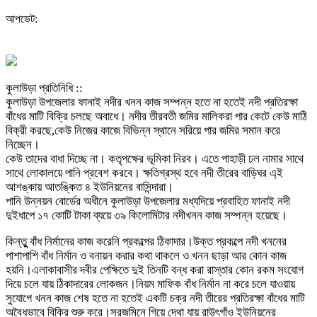
আপডেট:
কুলাউড়া প্রতিনিধি ::
কুলাউড়া উপজেলার ফানাই নদীর খনন কাজ সম্পন্ন হতে না হতেই নদী প্রতিরক্ষা
বাঁধের মাটি বিক্রি চলছে অবাধে। নদীর তীরবতী জমির মালিকরা পার কেটে কেউ মাঠি
বিক্রী করছে,কেউ নিজের কাজে বিভিন্ন স্থানে সরিয়ে পার জমির সমান করে
নিচ্ছেন।
কেউ তাদের বাধা দিচ্ছে না। কতৃপক্ষের ভূমিকা নিরব। এতে পাহাড়ী ঢল নামার সাথে
সাথে লোকালয়ে পানি প্রবেশ করবে। ক্ষতিগ্রস্থ হবে নদী তীরের বাড়িঘর এ্ই
আশঙ্কায় আতঙ্কিত ৪ ইউনিয়নের বাসিন্দারা।
পানি উন্নয়ন বোর্ডের অধীনে কুলাউড়া উপজেলার মধ্যদিয়ে প্রবাহিত ফানাই নদী
দুইধাপে ১৭ কোটি টাকা ব্যয়ে ৩৯ কিলোমিটার নদীখনন কাজ সম্পন্ন হয়েছে।
কিন্তুু বাঁধ নির্মানের কাজ করেনি প্রকল্পের ঠিকাদার।উক্ত প্রকল্পে নদী খননের
পাশাপাশি বাঁধ নির্মান ও বনায়ন করার কথা থাকলে ও খনন ছাড়া আর কোন কাজ
হয়নি।এলাকাবাসীর দবীর পেক্ষিতে দুই তিনটি বন্ধ করা রাস্তার কোন রকম সংযোগ
দিয়ে চলে যায় ঠিকাদারের লোকজন।নিয়ম মাফিক বাঁধ নির্মান না করে চলে যাওয়ায়
সুযোগে খনন কাজ শেষ হতে না হতেই একটি চক্র নদী তীরের প্রতিরক্ষা বাঁধের মাটি
অবৈধভাবে বিক্রি শুরু করে।সরজমিনে গিয়ে দেথা যায় রাউৎগাঁও ইউনিয়নের