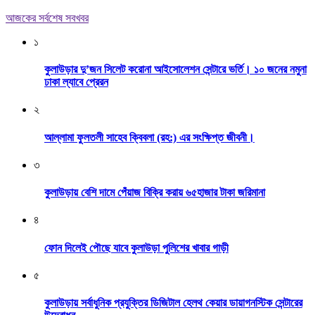
আজকের সর্বশেষ সবখবর
১
কুলাউড়ার দু’জন সিলেট করোনা আইসোলেশন সেন্টারে ভর্তি। ১০ জনের নমুনা
ঢাকা ল্যাবে প্রেরন
২
আল্লামা ফুলতলী সাহেব ক্বিবলা (রহ:) এর সংক্ষিপ্ত জীবনী।
৩
কুলাউড়ায় বেশি দামে পেঁয়াজ বিক্রি করায় ৬৫হাজার টাকা জরিমানা
৪
ফোন দিলেই পৌছে যাবে কুলাউড়া পুলিশের খাবার গাড়ী
৫
কুলাউড়ায় সর্বাধুনিক প্রযুক্তির ডিজিটাল হেলথ কেয়ার ডায়াগনস্টিক সেন্টারের