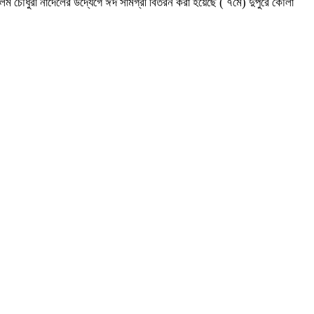
ম চৌধুরী নাদেলের উদ্যেগে ঈদ সামগ্রী বিতরন করা হয়েছে ( ৭মে) দুপুরে কৌলা