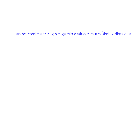
আবারও প্রকাশ্যে গণনা হবে শাহজালাল মাজারের দানবাক্সের টাকা
যে গানগুলো আজও ফিরিয়ে