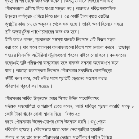
গ্রহণের পর থেকে কাজ শুরু করেন। কিন্তু ৩ মাসে পিছিয়ে পড়া এই
পৌরসভাকে এগিয়ে নিয়ে যাওয়া সম্ভব নয়। তারপরও পরিকল্পনামাফিক
উন্নয়ন কার্যক্রম এগিয়ে নিতে চান। ২৪ কোটি টাকা ব্যয়ে ওয়াটার
প্লান্টের কাজ ০৭ মে শুক্রবার থেকে শুরু হচ্ছে। তারই অংশ হিসেবে শহরে
দুটি অত্যাধুনিক গণশৌচাগারের কাজ শুরু হবে।
তিনি আরও বলেন, প্রধানতম সমস্যা যানজট নিরসনে ৩টি বিকল্প সড়ক
করা হবে। যার ফলে হালল্কা যানবাহনগুলো বিকল্প পথে চলাচল করবে। তাছাড়া
শহরের সিএনজি অটোরিক্সা স্ট্যান্ডগুলো শহরের বাইরে নেয়া হবে। কমসময়ের
মধ্যেএই দুটি পরিকল্পনা বাস্তবায়ন হলে যানজট সমস্যা অনেকাংশে কমে
যাবে। তাছাড়া জলাবদ্ধতা নিরসনে পৌরসভার মধ্যদিয়ে গোগালিছড়া
নদীটি খনন করে, সেই নদীর সাথে প্রতিটি ড্রেনের সংযোগ করার
পরিকল্পনা গ্রহণ করা হয়েছে।
পৌরসভার সার্বিক উন্নয়নে মেয়র সিপার উদ্দিন সাংবাদিকদের
সর্বাত্মক সহযোগিতা ও পরামর্শ চেয়ে বলেন, আমি দায়িত্ব গ্রহণ করেছি সাড়ে ৮
কোটি টাকা ঋণের বোঝা মাথায় নিয়ে। বিগত ২৫
বছরে পৌরসভায় উল্লেখযোগ্য কোন উন্নয়ন হয়নি। শুধু গ্রেড
পরিবর্তণ হয়েছে। পৌরসভায় যাতে কোন সেবাগ্রহিতা হয়রানির
শিকার না হয় তার জন্য পৌরসভার দেয়ালে সতর্কীকরণ সাইন টানিয়ে