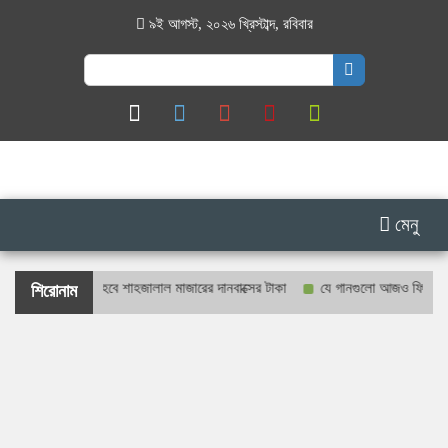
৯ই আগস্ট, ২০২৬ খ্রিস্টাব্দ
,
রবিবার
Search
for:
মেনু
রকাশ্যে গণনা হবে শাহজালাল মাজারের দানবাক্সের টাকা
যে গানগুলো আজও ফিরিয়ে নেয় এন
শিরোনাম