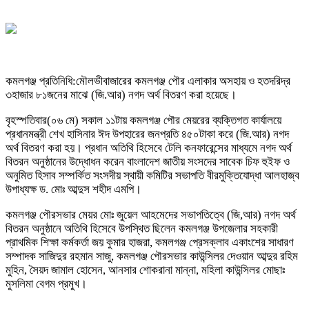
কমলগঞ্জ প্রতিনিধি:মৌলভীবাজারের কমলগঞ্জ পৌর এলাকার অসহায় ও হতদরিদ্র
৩হাজার ৮১জনের মাঝে (জি.আর) নগদ অর্থ বিতরণ করা হয়েছে।
বৃহস্পতিবার(০৬ মে) সকাল ১১টায় কমলগঞ্জ পৌর মেয়রের ব্যক্তিগত কার্যালয়ে
প্রধানমন্ত্রী শেখ হাসিনার ঈদ উপহারের জনপ্রতি ৪৫০টাকা করে (জি.আর) নগদ
অর্থ বিতরণ করা হয়। প্রধান অতিথি হিসেবে টেলি কনফারেন্সের মাধ্যমে নগদ অর্থ
বিতরন অনুষ্ঠানের উদ্ধোধন করেন বাংলাদেশ জাতীয় সংসদের সাবেক চিফ হুইফ ও
অনুমিত হিসাব সম্পর্কিত সংসদীয় স্থায়ী কমিটির সভাপতি বীরমুক্তিযোদ্ধা আলহাজ্ব
উপাধ্যক্ষ ড. মোঃ আব্দুস শহীদ এমপি।
কমলগঞ্জ পৌরসভার মেয়র মোঃ জুয়েল আহমেদের সভাপতিত্বে (জি,আর) নগদ অর্থ
বিতরন অনুষ্ঠানে অতিথি হিসেবে উপস্থিত ছিলেন কমলগঞ্জ উপজেলার সহকারী
প্রাথমিক শিক্ষা কর্মকর্তা জয় কুমার হাজরা, কমলগঞ্জ প্রেসক্লাব একাংশের সাধারণ
সম্পাদক সাজিদুর রহমান সাজু, কমলগঞ্জ পৌরসভার কাউন্সিলর দেওয়ান আব্দুর রহিম
মুহিন, সৈয়দ জামাল হোসেন, আনসার শোকরানা মান্না, মহিলা কাউন্সিলর মোছাঃ
মুসলিমা বেগম প্রমুখ।