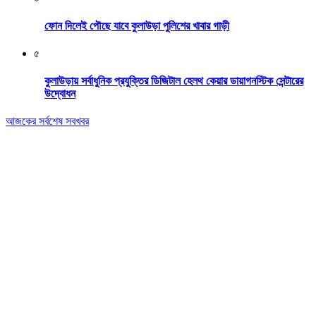
ফোন দিলেই পৌছে যাবে কুলাউড়া পুলিশের খাবার গাড়ী
৫
কুলাউড়ায় সর্বাধুনিক প্রযুক্তির ডিজিটাল হেলথ কেয়ার ডায়াগনস্টিক সেন্টারের
উদ্বোধন
আজকের সর্বশেষ সবখবর