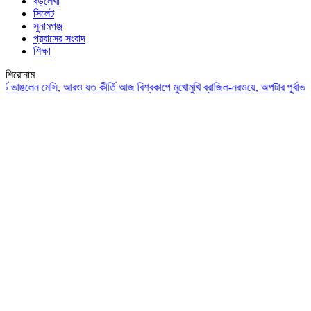
বড়লেখা
সিলেট
সুনামগঞ্জ
প্রবাসের সংবাদ
শিক্ষা
শিরোনাম
াঙলেন মেসি, আরও যত কীর্তি
আজ বিশ্বকাপে মুখোমুখি ব্রাজিল-নরওয়ে, অপটার পূর্বাভাসে এগ