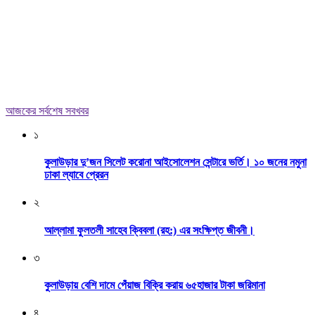
আজকের সর্বশেষ সবখবর
১
কুলাউড়ার দু’জন সিলেট করোনা আইসোলেশন সেন্টারে ভর্তি। ১০ জনের নমুনা
ঢাকা ল্যাবে প্রেরন
২
আল্লামা ফুলতলী সাহেব ক্বিবলা (রহ:) এর সংক্ষিপ্ত জীবনী।
৩
কুলাউড়ায় বেশি দামে পেঁয়াজ বিক্রি করায় ৬৫হাজার টাকা জরিমানা
৪