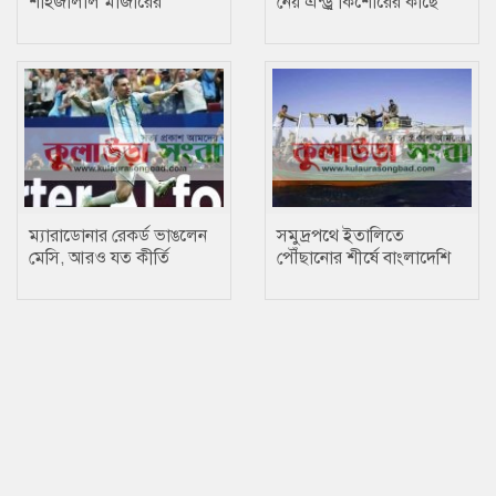
শাহজালাল মাজারের
নেয় এন্ড্রু কিশোরের কাছে
দানবাক্সের টাকা
ম্যারাডোনার রেকর্ড ভাঙলেন
সমুদ্রপথে ইতালিতে
মেসি, আরও যত কীর্তি
পৌঁছানোর শীর্ষে বাংলাদেশি
অভিবাসীরা