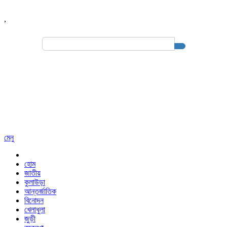
,
Search
for:
মেনু
হোম
জাতীয়
কুলাউড়া
আন্তর্জাতিক
বিনোদন
খেলাধুলা
জুড়ী