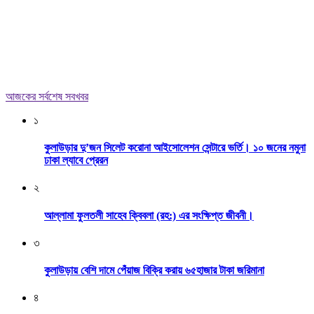
আজকের সর্বশেষ সবখবর
১
কুলাউড়ার দু’জন সিলেট করোনা আইসোলেশন সেন্টারে ভর্তি। ১০ জনের নমুনা
ঢাকা ল্যাবে প্রেরন
২
আল্লামা ফুলতলী সাহেব ক্বিবলা (রহ:) এর সংক্ষিপ্ত জীবনী।
৩
কুলাউড়ায় বেশি দামে পেঁয়াজ বিক্রি করায় ৬৫হাজার টাকা জরিমানা
৪