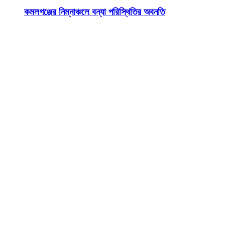
কমলগঞ্জের নিম্নাঞ্চলে বন্যা পরিস্থিতির অবনতি