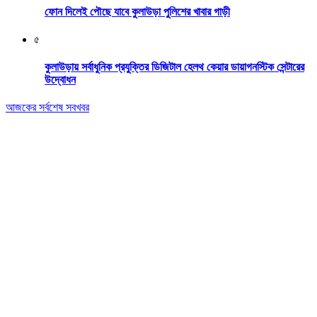
ফোন দিলেই পৌছে যাবে কুলাউড়া পুলিশের খাবার গাড়ী
৫
কুলাউড়ায় সর্বাধুনিক প্রযুক্তির ডিজিটাল হেলথ কেয়ার ডায়াগনস্টিক সেন্টারের
উদ্বোধন
আজকের সর্বশেষ সবখবর