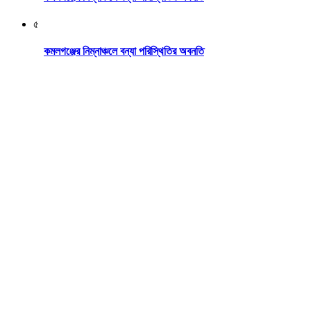
৫
কমলগঞ্জের নিম্নাঞ্চলে বন্যা পরিস্থিতির অবনতি