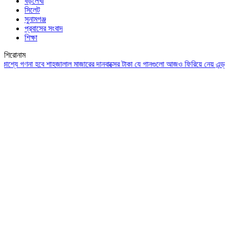
বড়লেখা
সিলেট
সুনামগঞ্জ
প্রবাসের সংবাদ
শিক্ষা
শিরোনাম
 গণনা হবে শাহজালাল মাজারের দানবাক্সের টাকা
যে গানগুলো আজও ফিরিয়ে নেয় এন্ড্রু কিশ