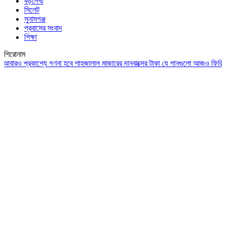
বড়লেখা
সিলেট
সুনামগঞ্জ
প্রবাসের সংবাদ
শিক্ষা
শিরোনাম
ও প্রকাশ্যে গণনা হবে শাহজালাল মাজারের দানবাক্সের টাকা
যে গানগুলো আজও ফিরিয়ে নেয় এ