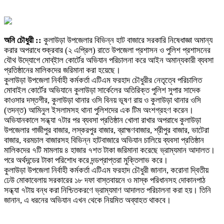
অনি চৌধুরী ::
কুলাউড়া উপজেলার বিভিন্ন হাট বাজারে সরকারি নিষেধাজ্ঞা অমান্য
করার অপরাধে শুক্রবার (২ এপ্রিল) রাতে উপজেলা প্রশাসন ও পুলিশ প্রশাসনের
যৌথ উদ্যোগে মোব্ইাল কোর্টের অভিযান পরিচালনা করে আইন অমান্যকারী ব্যবসা
প্রতিষ্ঠানের মালিকদের জরিমানা করা হয়েছে।
কুলাউড়া উপজেলা নির্বাহী কর্মকর্তা এটিএম ফরহাদ চৌধুরীর নেতৃত্বে পরিচালিত
মোবাইল কোর্টের অভিযানে কুলাউড়া সার্কেলের অতিরিক্ত পুলিশ সুপার সাদেক
কাওসার দস্তগীর, কুলাউড়া থানার ওসি বিনয় ভূষণ রায় ও কুলাউড়া থানার ওসি
(তদন্ত) আমিনুল ইসলামসহ থানা পুলিশদের এক টিম অংশগ্রহণ করেন।
অভিযানকালে সন্ধ্যা ৭টার পর ব্যবসা প্রতিষ্ঠান খোলা রাখার অপরাধে কুলাউড়া
উপজেলার গাজীপুর বাজার, লস্করপুর বাজার, ব্রাহ্মণবাজার, শ্রীপুর বাজার, ভাটেরা
বাজার, বরমচাল বাজারসহ বিভিন্ন হাটবাজারে অভিযান চালিয়ে ব্যবসা প্রতিষ্ঠান
মালিকদের ৭টি মামলায় ৪ হাজার ৭শত টাকা জরিমানা করেছে ভ্রাম্যমান আদালত।
পরে অর্থদন্ডের টাকা পরিশোধ করে দন্ডপ্রাপ্তরা মুক্তিলাভ করে।
কুলাউড়া উপজেলা নির্বাহী কর্মকর্তা এটিএম ফরহাদ চৌধুরী জানান, করোনা দ্বিতীয়
ঢেউ মোকাবেলায় সরকারের ১৮ দফা বাস্তবায়নে ও মাস্ক পরিধানসহ দোকানপাঠ
সন্ধ্যা ৭টায় বন্ধ করা নিশ্চিতকরণে ভ্রাম্যমাণ আদালত পরিচালনা করা হয়। তিনি
জানান, এ ধরনের অভিযান এখন থেকে নিয়মিত অব্যাহত থাকবে।