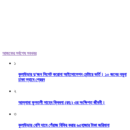
আজকের সর্বশেষ সবখবর
১
কুলাউড়ার দু’জন সিলেট করোনা আইসোলেশন সেন্টারে ভর্তি। ১০ জনের নমুনা
ঢাকা ল্যাবে প্রেরন
২
আল্লামা ফুলতলী সাহেব ক্বিবলা (রহ:) এর সংক্ষিপ্ত জীবনী।
৩
কুলাউড়ায় বেশি দামে পেঁয়াজ বিক্রি করায় ৬৫হাজার টাকা জরিমানা