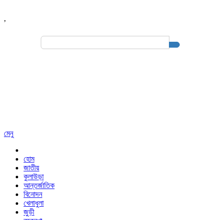
,
Search
for:
মেনু
হোম
জাতীয়
কুলাউড়া
আন্তর্জাতিক
বিনোদন
খেলাধুলা
জুড়ী