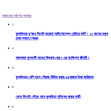
আজকের সর্বশেষ সবখবর
১
কুলাউড়ার দু’জন সিলেট করোনা আইসোলেশন সেন্টারে ভর্তি। ১০ জনের নমুনা
ঢাকা ল্যাবে প্রেরন
২
আল্লামা ফুলতলী সাহেব ক্বিবলা (রহ:) এর সংক্ষিপ্ত জীবনী।
৩
কুলাউড়ায় বেশি দামে পেঁয়াজ বিক্রি করায় ৬৫হাজার টাকা জরিমানা
৪
ফোন দিলেই পৌছে যাবে কুলাউড়া পুলিশের খাবার গাড়ী
৫