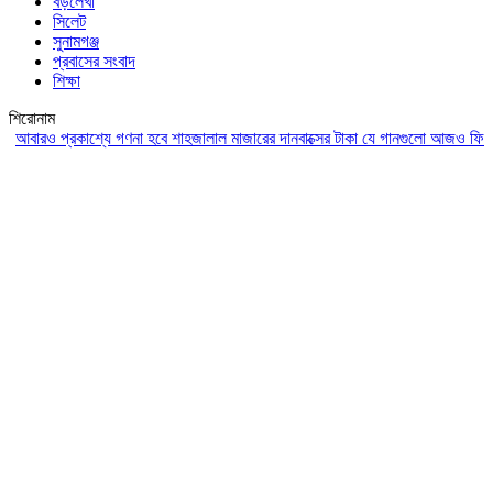
বড়লেখা
সিলেট
সুনামগঞ্জ
প্রবাসের সংবাদ
শিক্ষা
শিরোনাম
রও প্রকাশ্যে গণনা হবে শাহজালাল মাজারের দানবাক্সের টাকা
যে গানগুলো আজও ফিরিয়ে নেয়