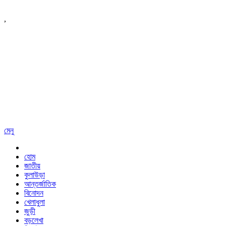
,
মেনু
হোম
জাতীয়
কুলাউড়া
আন্তর্জাতিক
বিনোদন
খেলাধুলা
জুড়ী
বড়লেখা