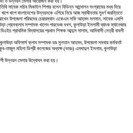
োচনাসভা ও উন্নয়ন মেলার আয়োজন করা হয়।
তিথি সাবেক সচিব মিকাইল শিপার বলেন বিভিন্ন আন্দোলন সংগ্রামের মধ্য দিয়ে
বে ধাপে ধাপে বাংলাদেশের উন্নয়নকে এগিয়ে নিয়ে আজ স্বাধীনতার সুবর্ণ জয়ন্তিতে
য রাখেন উপজেলা পরিষদের চেয়ারম্যান একেএম সফি আহমদ সলমান, সাবেক এমপি
লাউড়া প্রেসক্লাব সম্পাদক খালেদ পারভেজ বখশ, কুলাউড়া ইসলামী ব্যাংক ম্যানেজার
 বিএইচ প্রাথমিক বিদ্যালয়ের প্রধান শিক্ষক আব্দুস সালাম, আদিবাসী নেত্রী বাবলী
কুলাউড়া অফিসার্স ক্লাব সম্পাদক ডাঃ সুলতান আহমদ, উপজেলা সমবায় কর্মকর্তা
য়াকুব-তাজুল মহিলা ডিগ্রী কলেজের অধ্যক্ষ (ভারঃ) এমদাদুল ইসলাম, কুলাউড়া
ব্যাপী উন্নয়ন মেলার উদ্বোধন করা হয়।