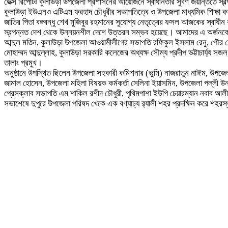
ডেক্স রিপোর্টঃ কুলাউড়া উপজেলা প্রশাসনের আয়োজনে স্বাধীনতার সুবর্ণ জয়ন্তিতে
কুলাউড়া ইউএনও এটিএম ফরহাদ চৌধুরীর সভাপতিত্বে ও উপজেলা মাধ্যমিক শিক্ষা কর্
জাতির পিতা বঙ্গবন্ধু শেখ মুজিবুর রহমানের সুযোগ্য নেতৃত্বের ফসল আজকের স্বাধীন 
স্বল্পন্নত দেশ থেকে উন্নয়নশীল দেশে উত্তরন সম্ভব হয়েছে। আমাদের এ অর্জন
আব্দুল মতিন, কুলাউড়া উপজেলা আওয়ামীলীগের সভাপতি রফিকুল ইসলাম রেনু, পৌর মেয়র 
মোহাম্মদ আব্দুল্লাহ, কুলাউড়া সরকারি কলেজের অধ্যক্ষ সৌম্য প্রদীপ ভট্টাচার্য্য স
তালাং প্রমুখ।
অনুষ্ঠানে উপস্থিত ছিলেন উপজেলা সহকারী কমিশনার (ভুমি) নাজরাতুন নাঈম, উপজেলা
জামাল হোসেন, উপজেলা মহিলা বিষয়ক কর্মকর্তা সেলিনা ইয়াসমিন, উপজেলা পল্লী উন্নয়
প্রেসক্লাব সভাপতি এম শাকিল রশীদ চৌধুরী, পৃথিমপাশা ইউপি চেয়ারম্যান নবাব আলী
সভাশেষে দুপুরে উপজেলা পরিষদ খেকে এক বণ্যাঢ্য র‌্যালী শহর প্রদক্ষিন করে শহরস্থ