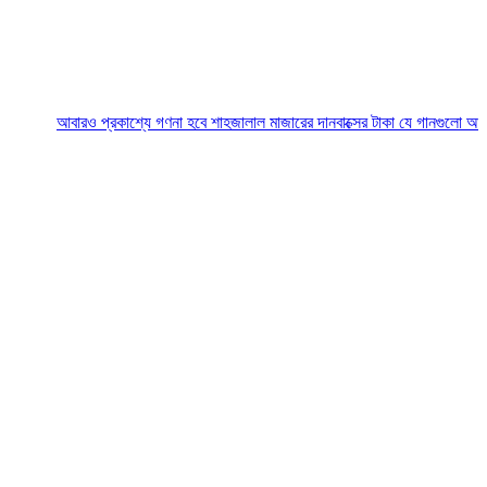
বারও প্রকাশ্যে গণনা হবে শাহজালাল মাজারের দানবাক্সের টাকা
যে গানগুলো আজও ফিরিয়ে ন