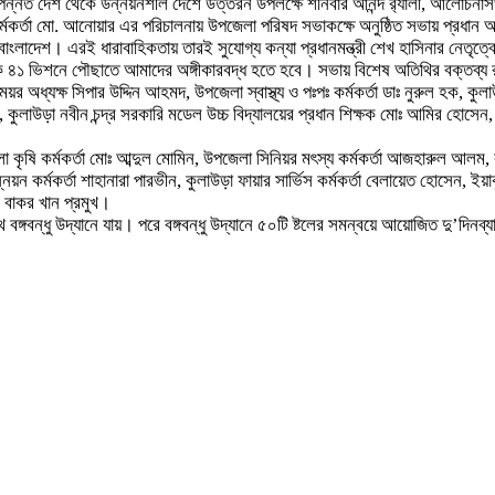
 স্বল্পন্নত দেশ থেকে উন্নয়নশীল দেশে উত্তরন উপলক্ষে শনিবার আনন্দ র‌্যালী, আল
মকর্তা মো. আনোয়ার এর পরিচালনায় উপজেলা পরিষদ সভাকক্ষে অনুষ্ঠিত সভায় প্রধান অ
বাংলাদেশ। এরই ধারাবাহিকতায় তারই সুযোগ্য কন্যা প্রধানমন্ত্রী শেখ হাসিনার নেতৃত্
কে ৪১ ভিশনে পৌছাতে আমাদের অঙ্গীকারবদ্ধ হতে হবে। সভায় বিশেষ অতিথির বক্তব্
অধ্যক্ষ সিপার উদ্দিন আহমদ, উপজেলা স্বাস্থ্য ও পঃপঃ কর্মকর্তা ডাঃ নুরুল হক, কু
জল, কুলাউড়া নবীন চন্দ্র সরকারি মডেল উচ্চ বিদ্যালয়ের প্রধান শিক্ষক মোঃ আমির হোসেন,
 কৃষি কর্মকর্তা মোঃ আব্দুল মোমিন, উপজেলা সিনিয়র মৎস্য কর্মকর্তা আজহারুল আলম, 
ন কর্মকর্তা শাহানারা পারভীন, কুলাউড়া ফায়ার সার্ভিস কর্মকর্তা বেলায়েত হোসেন, ই
 বাকর খান প্রমুখ।
 বঙ্গবন্ধু উদ্যানে যায়। পরে বঙ্গবন্ধু উদ্যানে ৫০টি ষ্টলের সমন্বয়ে আয়োজিত দু’দিন