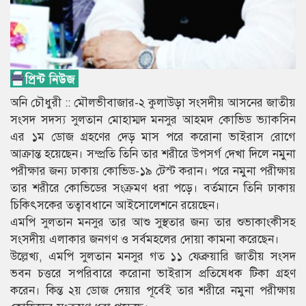
অনি চৌধুরী :: মৌলভীবাজার-২ কুলাউড়া সংসদীয় আসনের জাতীয়
সংসদ সদস্য সুলতান মোহাম্মদ মনসুর আহমদ কোভিড ভ্যাকসিন
এর ১ম ডোজ গ্রহণের দেড় মাস পরে করোনা ভাইরাস রোগে
আক্রান্ত হয়েছেন। সম্প্রতি তিনি তার শরীরে উপসর্গ দেখা দিলে নমুনা
পরীক্ষার জন্য ঢাকায় কোভিড-১৯ টেস্ট করান। পরে নমুনা পরীক্ষায়
তার শরীরে কোভিডের সংক্রমণ ধরা পড়ে। বর্তমানে তিনি ঢাকায়
চিকিৎসকের তত্বাবধানে আইসোলেশনে রয়েছেন।
এমপি সুলতান মনসুর তার আশু সুস্থতার জন্য তার শুভাকাংকীসহ
সংসদীয় এলাকার জনগণ ও সর্বমহলের দোয়া কামনা করেছেন।
উল্লেখ্য, এমপি সুলতান মনসুর গত ১১ ফেব্রুয়ারি জাতীয় সংসদ
ভবন চত্তরে সপরিবারে করোনা ভাইরাস প্রতিষেধক টিকা গ্রহণ
করেন। কিন্ত ২য় ডোজ দেয়ার পূর্বেই তার শরীরে নমুনা পরীক্ষায়