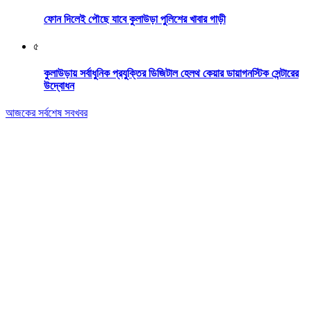
ফোন দিলেই পৌছে যাবে কুলাউড়া পুলিশের খাবার গাড়ী
৫
কুলাউড়ায় সর্বাধুনিক প্রযুক্তির ডিজিটাল হেলথ কেয়ার ডায়াগনস্টিক সেন্টারের
উদ্বোধন
আজকের সর্বশেষ সবখবর