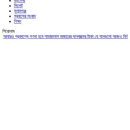
বড়লেখা
সিলেট
সুনামগঞ্জ
প্রবাসের সংবাদ
শিক্ষা
শিরোনাম
ও প্রকাশ্যে গণনা হবে শাহজালাল মাজারের দানবাক্সের টাকা
যে গানগুলো আজও ফিরিয়ে নেয় এ