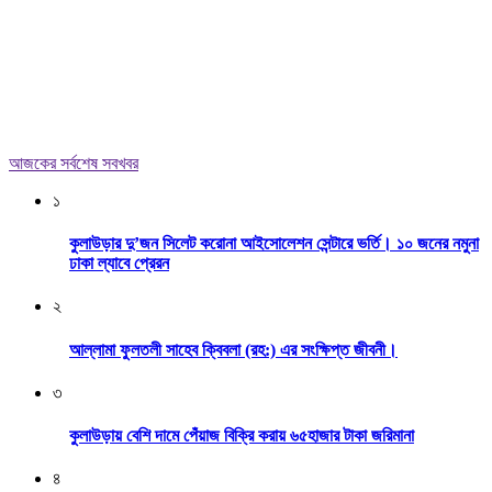
আজকের সর্বশেষ সবখবর
১
কুলাউড়ার দু’জন সিলেট করোনা আইসোলেশন সেন্টারে ভর্তি। ১০ জনের নমুনা
ঢাকা ল্যাবে প্রেরন
২
আল্লামা ফুলতলী সাহেব ক্বিবলা (রহ:) এর সংক্ষিপ্ত জীবনী।
৩
কুলাউড়ায় বেশি দামে পেঁয়াজ বিক্রি করায় ৬৫হাজার টাকা জরিমানা
৪