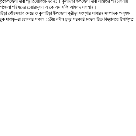
ছে আন্ত:উপজেলা দাবা প্রতিযোগিতা-২০২১। কুলাউড়া উপজেলা দাবা সমিতির পরিচালনায়
উড়া উপজেলা পরিষদের চেয়ারম্যান এ কে এম সফি আহমদ সলমান।
লাউড়া পৌরসভার মেয়র ও কুলাউড়া উপজেলা ক্রীড়া সংস্থার সাধারন সম্পাদক অধ্যক্ষ
ুক দাবাড়–রা রোববার সকাল ১১টায় নবীন চন্দ্র সরকারি মডেল উচ্চ বিদ্যালয়ে উপস্থিত