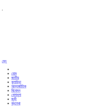
,
মেনু
হোম
জাতীয়
কুলাউড়া
আন্তর্জাতিক
বিনোদন
খেলাধুলা
জুড়ী
বড়লেখা