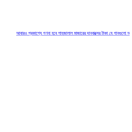
আবারও প্রকাশ্যে গণনা হবে শাহজালাল মাজারের দানবাক্সের টাকা
যে গানগুলো আজও ফিরিয়ে ন