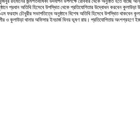
খ মুজিবুর রহমানের জন্মশতবার্ষিকী উদযাপন উপলক্ষে রোববার থেকে অনুষ্ঠিত হতে যাচ্
 অনুষ্ঠানে প্রধান অতিথি হিসেবে উপস্থিত থেকে প্রতিযোগিতার উদ্বোধন করবেন কুলা
 এম ফরহাদ চৌধুরীর সভাপতিত্বে অনুষ্ঠানে বিশেষ অতিথি হিসেবে উপস্থিত থাকবেন কু
গীর ও কুলাউড়া থানার অফিসার ইনচার্জ বিনয় ভূষণ রায়। প্রতিযোগিতায় অংশগ্রহণে ইচ্ছ